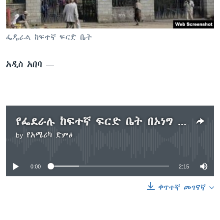
ቋንቋዎች
ፌዴራል ከፍተኛ ፍርድ ቤት
አዲስ አበባ —
የፌደራሉ ከፍተኛ ፍርድ ቤት በኦነግ አባልነት በተከሰሱ ላይ ብይን ሰጠ
by
የአሜሪካ ድምፅ
No media source currently available
0:00
2:15
ቀጥተኛ መገናኛ