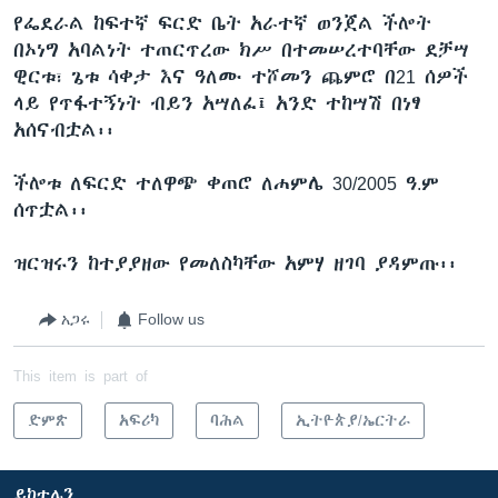
የፌደራል ከፍተኛ ፍርድ ቤት አራተኛ ወንጀል ችሎት
በኦነግ አባልነት ተጠርጥረው ክሥ በተመሠረተባቸው ደቻሣ
ዊርቱ፣ ጌቱ ሳቀታ እና ዓለሙ ተሾመን ጨምሮ በ21 ሰዎች
ላይ የጥፋተኝነት ብይን አሣለፈ፤ አንድ ተከሣሽ በነፃ
አሰናብቷል፡፡
ችሎቱ ለፍርድ ተለዋጭ ቀጠሮ ለሐምሌ 30/2005 ዓ.ም
ሰጥቷል፡፡
ዝርዝሩን ከተያያዘው የመለስካቸው አምሃ ዘገባ ያዳምጡ፡፡
አጋሩ
Follow us
This item is part of
ድምጽ
አፍሪካ
ባሕል
ኢትዮጵያ/ኤርትራ
ይከተሉን