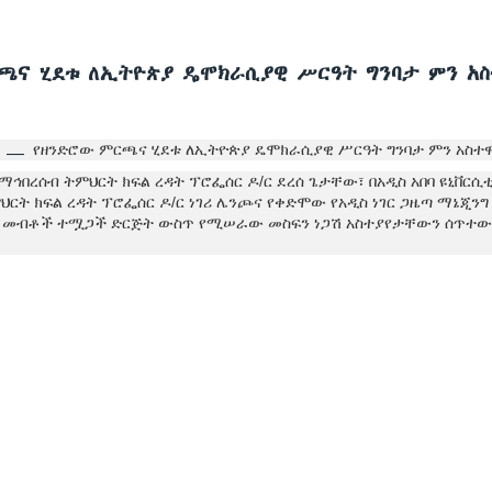
ጫና ሂደቱ ለኢትዮጵያ ዴሞክራሲያዊ ሥርዓት ግንባታ ምን አስ
የዘንድሮው ምርጫና ሂደቱ ለኢትዮጵያ ዴሞክራሲያዊ ሥርዓት ግንባታ ምን አስተዋ
ሲ —
የማኅበረሰብ ትምህርት ክፍል ረዳት ፕሮፌሰር ዶ/ር ደረሰ ጌታቸው፣ በአዲስ አበባ ዩኒቨርሲ
ህርት ክፍል ረዳት ፕሮፌሰር ዶ/ር ነገሪ ሌንጮና የቀድሞው የአዲስ ነገር ጋዜጣ ማኔጂንግ
ዊ መብቶች ተሟጋች ድርጅት ውስጥ የሚሠራው መስፍን ነጋሽ አስተያየታቸውን ሰጥተውበ