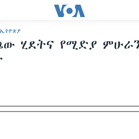
 ኢትዮጵያ
ጫው ሂደትና የሚድያ ምሁራ
ት