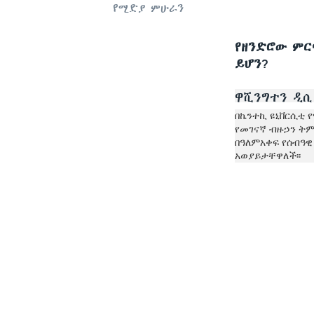
የሚድያ ምሁራን
የዘንድሮው ምር
ይሆን?
ዋሺንግተን ዲ
በኬንተኪ ዩኒቨርሲቲ 
የመገናኛ ብዙኃን ትም
በዓለምአቀፍ የሰብዓ
አወያይታቸዋለች፡፡