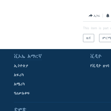
አጋሩ
This item is part 
ዜና
ምርጫ
ቪኦኤ አማርኛ
ቪዲዮ
ኢትዮጵያ
የቪዲዮ ዘገባ
አፍሪካ
አሜሪካ
ዓለምአቀፍ
ድምጽ