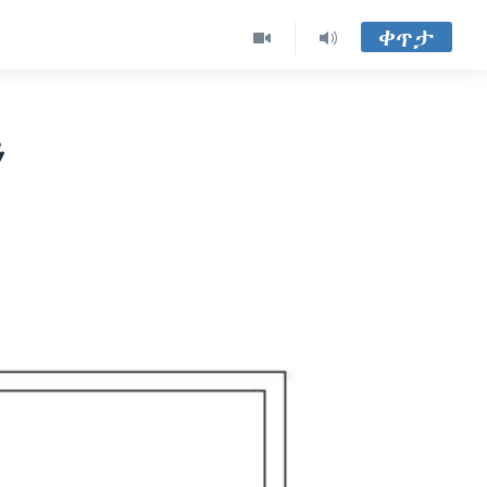
ቀጥታ
ን