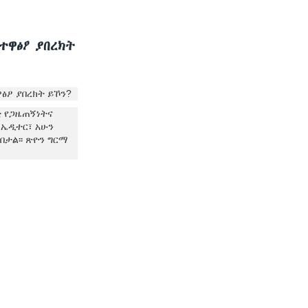
ተዋፅዖ ያበረክት
ፅዖ ያበረክት ይኾን?
ቲ የጋዜጠኝነትና
 ኤዲተር፣ አሁን
ታል፡፡ ጽዮን ግርማ