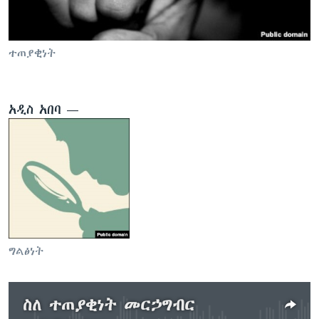
ቋንቋዎች
ተጠያቂነት
አዲስ አበባ —
ግልፅነት
ስለ ተጠያቂነት መርኃግብር