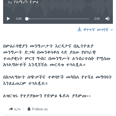
by
የአሜሪካ ድምፅ
No media source currently available
0:00
2:54
ቀጥተኛ መገናኛ
በምዕራባዊያን መንግሥታት እርዳታና በኢትዮጵያ
መንግሥት ድጋፍ በመንቀሳቀስ ላይ ያለው የሀገራዊ
ተጠያቂነት ምርሃ ግብር በመንግሥት ለኅብረተሰቡ የሚሰጡ
አገልግሎቶች እንዲሻሻሉ መርዳቱ ተገልጿል።
በአገልግሎት ሰጭዎችና ተቀባዮች መካከል የተሻለ መግባባት
እንደፈጠረም ተገልጿል።
ለዝርዝሩ የተያያዘውን የድምፅ ፋይል ያዳምጡ፡፡
አጋሩ
Follow us