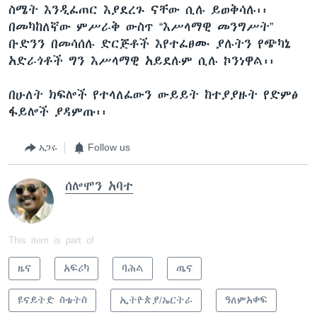
ስሜት እንዲፈጠር እያደረጉ ናቸው ሲሉ ይወቅሳሉ፡፡
በመካከለኛው ምሥራቅ ውስጥ “እሥላማዊ መንግሥት”
ቡድንን በመሳሰሉ ድርጅቶች እየተፈፀሙ ያሉትን የጭካኔ
አድራጎቶች ግን እሥላማዊ አይደሉም ሲሉ ኮንነዋል፡፡
በሁለት ክፍሎች የተላለፈውን ውይይት ከተያያዙት የድምፅ
ፋይሎች ያዳምጡ፡፡
አጋሩ
Follow us
ሰሎሞን አባተ
This item is part of
ዜና
አፍሪካ
ባሕል
ጤና
ዩናይትድ ስቴትስ
ኢትዮጵያ/ኤርትራ
ዓለምአቀፍ