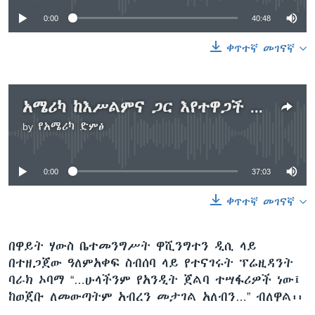
0:00
40:48
ቀጥተኛ መገናኛ
አሜሪካ ከእሥልምና ጋር እየተዋጋች አይደለችም - ፕሬዚዳንት ኦባማ
by
የአሜሪካ ድምፅ
No media source currently available
0:00
37:03
ቀጥተኛ መገናኛ
በዋይት ሃውስ ቤተመንግሥት ዋሺንግተን ዲሲ ላይ
በተዘጋጀው ዓለምአቀፍ ስብሰባ ላይ የተናገሩት ፕሬዚዳንት
ባራክ ኦባማ “…ሁላችንም የአንዲት ጀልባ ተሣፋሪዎች ነው፤
ከወጀቡ ለመውጣትም አብረን መታገል አለብን…” ብለዋል፡፡