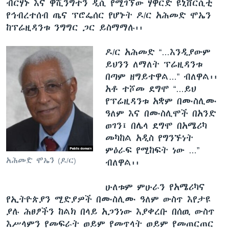
ብርሃኑ እና ዋሺንግተን ዲሲ የሚገኘው ሃዋርድ ዩኒቨርሲቲ
የኅብረተሰብ ጤና ፕሮፌሰር የሆኑት ዶ/ር አሕመድ ሞኤን
ከፕሬዚዳንቱ ንግግር ጋር ይስማማሉ፡፡
ዶ/ር አሕመድ “…እንዲያውም
ይህንን ለማለት ፕሬዚዳንቱ
በጣም ዘግይተዋል…” ብለዋል፡፡
አቶ ተሾመ ደግሞ “…ይህ
የፕሬዚዳንቱ አቋም በሙስሊሙ
ዓለም እና በሙስሊሞች በአንድ
ወገን፤ በሌላ ደግሞ በአሜሪካ
መካከል አዲስ የግንኙነት
ምዕራፍ የሚከፍት ነው …”
አሕመድ ሞኤን (ዶ/ር)
ብለዋል፡፡
ሁለቱም ምሁራን የአሜሪካና
የኢትዮጵያን ሚድያዎች በሙስሊሙ ዓለም ውስጥ እየታዩ
ያሉ ሕፀፆችን ከልክ በላይ አጋንነው እያቀረቡ በሰዉ ውስጥ
እሥላምን የመፍራት ወይም የመጥላት ወይም የመጠርጠር