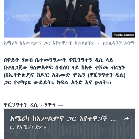
ቋንቋዎች
አሜሪካ ከእሥልምና ጋር እየተዋጋች አይደለችም - ፕሬዚዳንት ኦባማ
በዋይት ሃውስ ቤተመንግሥት ዋሺንግተን ዲሲ ላይ
በተዘጋጀው ዓለምአቀፍ ስብሰባ ላይ ከአቶ ተሾመ ብርሃኑ
(ከኢትዮጵያ)ና ከዶ/ር አሕመድ ሞኤን (ዋሺንግተን ዲሲ)
ጋር የተካሄደ ውይይት፤ ክፍል አንድ እና ሁለት፡፡
ዋሺንግተን ዲሲ - ሃዋሣ —
አሜሪካ ከእሥልምና ጋር እየተዋጋች አይደለችም - ፕሬዚዳንት ኦባማ /ውይይት - ክፍል ሁለት/
by
የአሜሪካ ድምፅ
No media source currently available