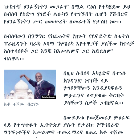
“ሁከተኛ ፅንፈኝነትን መጋፈጥ” በሚል ርዕስ የተካሄደው ይህ
ስብሰባ የስድሣ ሃገሮች ልዑካን የተገኙበት ሲሆን የሽብርና
የፅንፈኝነትን ሥር ወመሠረት ለመፈተሽ የታሰበ ነው፡፡
ስብሰባውን በንግግር የከፈቱትና የዘጉት የዩናይትድ ስቴትስ
ፕሬዚዳንት ባራክ ኦባማ “አሜሪካ እየተዋጋች ያለችው ከጥላቻ
አስተሳሰቦች ጋር እንጂ ከእሥልምና ጋር አይደለም”
ብለዋል፡፡
በዚህ ስብሰባ አካሄድና በተነሱ
አንዳንድ ነጥቦች ላይ
ሃሣቦቻቸውን እንዲያካፍሉን
ምሁራንና ለጥያቄው ቅርበት
ያላቸውን ሰዎች ጋብዘናል፡፡
አቶ ተሾመ ብርሃኑ
በውይይቱ የመጀመሪያ ምዕራፍ
ላይ የተሣተፉት ኢትዮጵያ ያሉት የታሪክ፣ የማኅበራዊ
ግንኙነቶችና እሥልምና ተመራማሪና ፀሐፊ አቶ ተሾመ