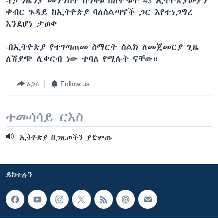
-የታንዜንያ መንግስት በግዛቱ ስለሞቱት 43 ኢትዮጵያውያን
ቀብር ጉዳይ ከኢትዮጵያ ባለስልጣኖች ጋር እየተነጋግረ
እንደሆነ ታወቀ
ቋንቋዎች
-በኢትዮጵያ የተገጣጠመ ስማርት ስልክ ለመጀመርያ ጊዜ
ለሽያጭ ሊቀርብ ነው ተባለ የሚሉት ናቸው።
አጋሩ
Follow us
ተመሳሳይ ርእስ
ኢትዮጵያ በጋዜጦችን ያድምጡ
ይከተሉን