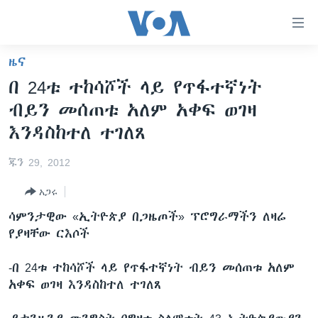
በቀላሉ
የመሥሪያ
ማገናኛዎች
ዜና
ዜና
ወደ
በ 24ቱ ተከሳሾች ላይ የጥፋተኛነት
ዋናው
ኑሮ በጤንነት
ኢትዮጵያ
ብይን መሰጠቱ አለም አቀፍ ወገዛ
ይዘት
ጋቢና ቪኦኤ
እለፍ
አፍሪካ
እንዳስከተለ ተገለጸ
ወደ
ከምሽቱ ሦስት ሰዓት የአማርኛ ዜና
ዓለምአቀፍ
ዋናው
ጁን 29, 2012
ቪዲዮ
ይዘት
አሜሪካ
አጋሩ
እለፍ
የፎቶ መድብሎች
መካከለኛው ምሥራቅ
ወደ
ሳምንታዊው «ኢትዮጵያ በጋዜጦች» ፕሮግራማችን ለዛሬ
ክምችት
ዋናው
የያዛቸው ርእሶች
ይዘት
እለፍ
Learning English
-በ 24ቱ ተከሳሾች ላይ የጥፋተኛነት ብይን መሰጠቱ አለም
አቀፍ ወገዛ እንዳስከተለ ተገለጸ
ይከተሉን