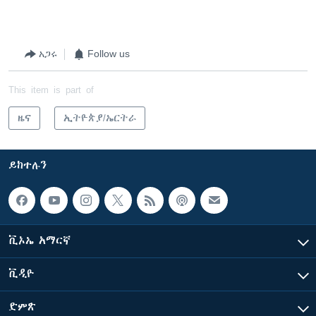
አጋሩ
Follow us
This item is part of
ዜና
ኢትዮጵያ/ኤርትራ
ይከተሉን
ቪኦኤ አማርኛ
ቪዲዮ
ድምጽ