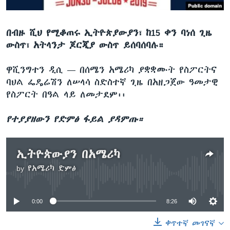
በብዙ ሺህ የሚቆጠሩ ኢትዮጵያውያን፣ ከ15 ቀን ባነሰ ጊዜ
ቋንቋዎች
ውስጥ፣ አትላንታ ጆርጂያ ውስጥ ይሰባሰባሉ።
ዋሺንግተን ዲሲ —
በሰሜን አሜሪካ ያቋቋሙት የስፖርትና
ባህል ፌዴሬሽን ለሠላሳ ስድስተኛ ጊዜ በአዘጋጀው ዓመታዊ
የስፖርት በዓል ላይ ለመታደም፡፡
የተያያዘውን የድምፅ ፋይል ያዳምጡ።
ኢትዮጵውያን በአሜሪካ
by
የአሜሪካ ድምፅ
No media source currently available
0:00
8:26
ቀጥተኛ መገናኛ