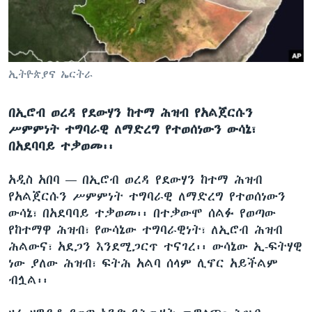
ቋንቋዎች
ኢትዮጵያና ኤርትራ
በኢሮብ ወረዳ የደውሃን ከተማ ሕዝብ የአልጀርሱን
ሥምምነት ተግባራዊ ለማድረግ የተወሰነውን ውሳኔ፣
በአደባባይ ተቃወመ፡፡
አዲስ አበባ —
በኢሮብ ወረዳ የደውሃን ከተማ ሕዝብ
የአልጀርሱን ሥምምነት ተግባራዊ ለማድረግ የተወሰነውን
ውሳኔ፣ በአደባባይ ተቃወመ፡፡ በተቃውሞ ሰልፉ የወጣው
የከተማዋ ሕዝብ፣ የውሳኔው ተግባራዊነት፣ ለኢሮብ ሕዝብ
ሕልውና፣ አደጋን እንደሚጋርጥ ተናገረ፡፡ ውሳኔው ኢ-ፍትሃዊ
ነው ያለው ሕዝብ፣ ፍትሕ አልባ ሰላም ሊኖር አይችልም
ብሏል፡፡