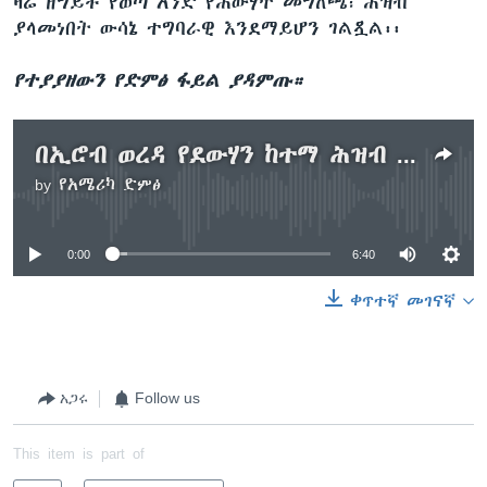
ዛሬ ዘግይቶ የወጣ አንድ የሕውሃት መግለጫ፣ ሕዝብ
ያላመነበት ውሳኔ ተግባራዊ እንደማይሆን ገልጿል፡፡
የተያያዘውን የድምፅ ፋይል ያዳምጡ።
በኢሮብ ወረዳ የደውሃን ከተማ ሕዝብ የአልጀርሱን ሥምምነት ተቃወመ
by
የአሜሪካ ድምፅ
No media source currently available
0:00
6:40
ቀጥተኛ መገናኛ
አጋሩ
Follow us
This item is part of