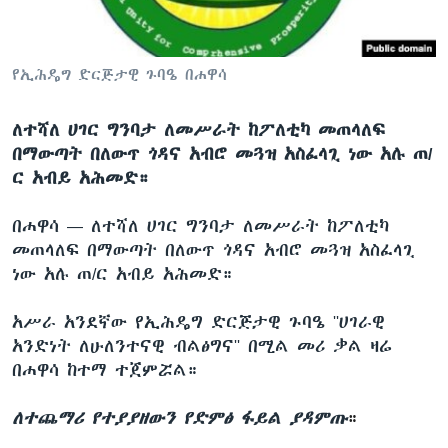
ቋንቋዎች
የኢሕዴግ ድርጅታዊ ጉባዔ በሐዋሳ
ለተሻለ ሀገር ግንባታ ለመሥራት ከፖለቲካ መጠላለፍ
በማውጣት በለውጥ ጎዳና አብሮ መጓዝ አስፈላጊ ነው አሉ ጠ/
ር አብይ አሕመድ።
በሐዋሳ —
ለተሻለ ሀገር ግንባታ ለመሥራት ከፖለቲካ
መጠላለፍ በማውጣት በለውጥ ጎዳና አብሮ መጓዝ አስፈላጊ
ነው አሉ ጠ/ር አብይ አሕመድ።
አሥራ አንደኛው የኢሕዴግ ድርጅታዊ ጉባዔ ''ሀገራዊ
አንድነት ለሁለንተናዊ ብልፅግና'' በሚል መሪ ቃል ዛሬ
በሐዋሳ ከተማ ተጀምሯል።
ለተጨማሪ የተያያዘውን የድምፅ ፋይል ያዳምጡ
።