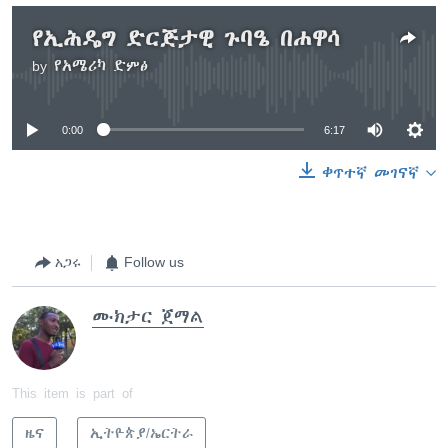
የኢሕዴግ ድርጅታዊ ጉባዔ በሐዋሳ
by
የአሜሪካ ድምፅ
No media source currently available
0:00
6:17
ቀጥተኛ መገናኛ
አጋሩ
Follow us
ሙክታር ጀማል
This item is part of
ዜና
ኢትዮጵያ/ኤርትራ