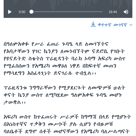
0:00
16:44
ቀጥተኛ መገናኛ
በዓለምአቀፉ የሥራ ፈጠራ ጉባዔ ላይ ለመገኘትና
የአባታቸውን ሃገር ኬንያን ለመጎብኘትም ናይሮቢ የገቡት
የዩናይትድ ስቴትስ ፕሬዚዳንት ባራክ ኦባማ አፍሪካ ውስጥ
የሚፈስሰውን የአሜሪካ መዋዕለ ነዋይ በከፍተኛ መጠን
የማሳደግን አስፈላጊነት ይናገራሉ ተብሏል፡፡
ፕሬዚዳንቱ ንግግራቸውን የሚያደርጉት ለመጭዎቹ ሁለት
ቀናት ኬንያ ውስጥ ለሚካሄደው ዓለምአቀፍ ጉባዔ መሆኑ
ታውቋል፡፡
አፍሪካ ውስጥ ከተፈጠሩት ሥራዎች ከግማሽ በላይ የሚሆኑት
በአነስተኛና ጥቃቅን መሥኮች ያሉ ሲሆን የብዙዎቹ
ባለቤቶች ደግሞ ሰቶች መሆናቸውን የአሜሪካ ባለሥልጣናት