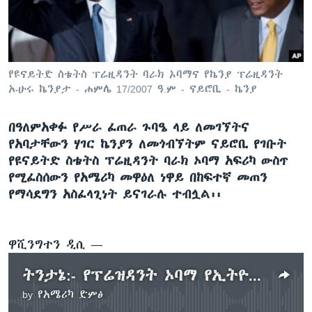
ቋንቋዎች
የዩናይትድ ስቴትስ ፕሬዚዳንት ባራክ ኦባማና የኬንያ ፕሬዚዳንት
ኡሁሩ ኬንያታ - ሐምሌ 17/2007 ዓ.ም - ናይሮቢ - ኬንያ
በዓለምአቀፉ የሥራ ፈጠራ ጉባዔ ላይ ለመገኘትና
የአባታቸውን ሃገር ኬንያን ለመጎብኘትም ናይሮቢ የገቡት
የዩናይትድ ስቴትስ ፕሬዚዳንት ባራክ ኦባማ አፍሪካ ውስጥ
የሚፈስሰውን የአሜሪካ መዋዕለ ነዋይ በከፍተኛ መጠን
የማሳደግን አስፈላጊነት ይናገራሉ ተብሏል፡፡
ዋሺንግተን ዲሲ —
ትንታኔ:- የፕሬዝዳንት ኦባማ የኢትዮጵያ ጉብኝት ዜና አቀባበልና የሚጠበቅ ውጤት?
by
የአሜሪካ ድምፅ
No media source currently available