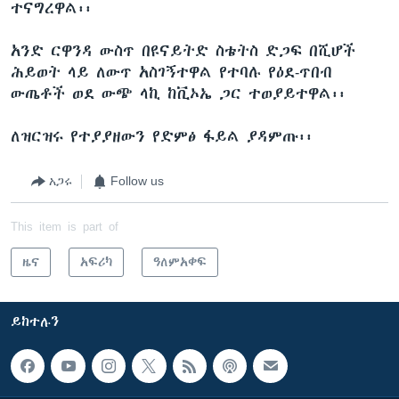
ተናግረዋል፡፡
አንድ ርዋንዳ ውስጥ በዩናይትድ ስቴትስ ድጋፍ በሺሆች
ሕይወት ላይ ለውጥ አስገኝተዋል የተባሉ የዕደ-ጥበብ
ውጤቶች ወደ ውጭ ላኪ ከቪኦኤ ጋር ተወያይተዋል፡፡
ለዝርዝሩ የተያያዘውን የድምፅ ፋይል ያዳምጡ፡፡
አጋሩ
Follow us
This item is part of
ዜና
አፍሪካ
ዓለምአቀፍ
ይከተሉን