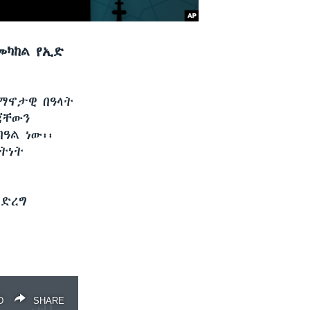
መካከል የኢድ
ማኖታዊ በዓላት
ልጃቸውን
በዓል ነው፡፡
ትነት
ማድረግ
D
SHARE