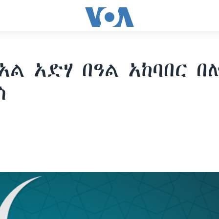
አል አድሃ በዓል አከባበር በ
ስ