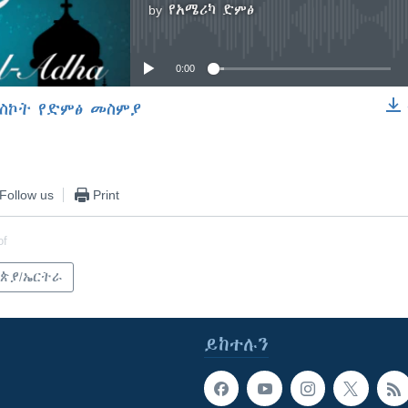
by
የአሜሪካ ድምፅ
No media source currently available
0:00
ስኮት የድምፅ መስምያ
EMBED
Follow us
Print
of
ጵያ/ኤርትራ
ይከተሉን