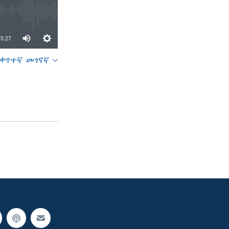
5:27
ቀጥተኛ መገናኛ
SHARE