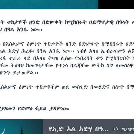
ነት ተከታዮች ዘንድ በድምቀት ከሚከበሩት ሀይማኖታዊ በዓላት 
/ በዓል አንዱ ነው፡፡
—
በእስልምና ዕምነት ተከታዮች ዘንድ በድምቀት ከሚከበሩት ሀይ
ል አድሃ /አረፋ/ በዓል አንዱ ነው፡፡ ነብዩ አላህ ኢብራሂምን 
ፋ ተራራ ላይ በአላህ ትዛዝ ሊሰው የነበረበት ቀን የሚከበርበት 
ቸው ትዕዛዝ ከመገዛታቸው የተነሳ በልጃቸው ምትክ በግ ለመስዕዋ
ሆኑን ይታወቃል፡፡
የእስልምና ዕምነት ተከታዩችም ወደ መስጊድ በመሄድና ሰሎት በ
ያዘውን የድምፅ ፋይል ያዳምጡ
።
የኢድ አል አድሃ በዓል አከባበር በሎስ አንጀለስ
EMBE