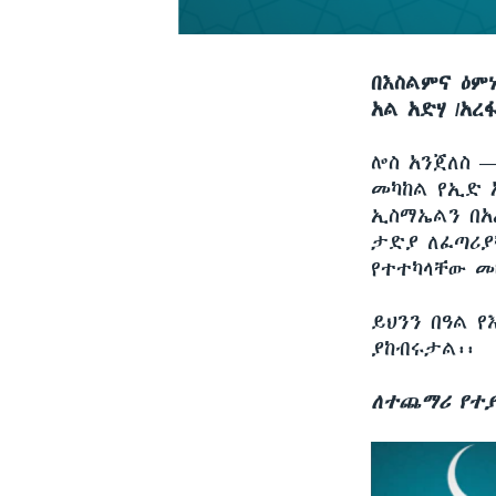
በእስልምና ዕም
አል አድሃ /አረፋ
ሎስ አንጀለስ 
መካከል የኢድ አ
ኢስማኤልን በአረ
ታድያ ለፈጣሪያ
የተተካላቸው መ
ይህንን በዓል 
ያከብሩታል፡፡
ለተጨማሪ የተያ