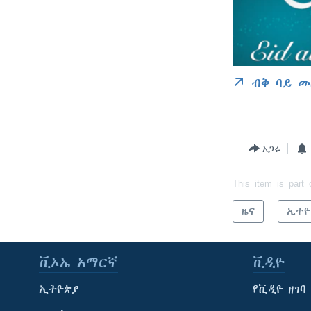
ብቅ ባይ መ
አጋሩ
This item is part 
ዜና
ኢትዮ
ቪኦኤ አማርኛ
ቪዲዮ
ኢትዮጵያ
የቪዲዮ ዘገባ