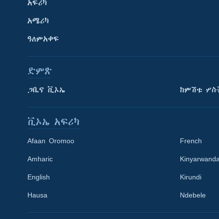
አፍሪካ
አሜሪካ
ዓለምአቀፍ
ድምጽ
ጋቢና ቪኦኤ
ከምሽቱ ሦስ
ቪኦኤ አፍሪካ
Afaan Oromoo
French
Amharic
Kinyarwand
English
Kirundi
Learning English
Hausa
Ndebele
ይከተሉን