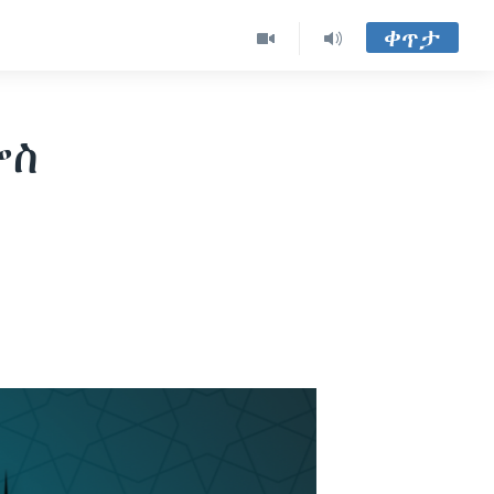
ቀጥታ
ሎስ