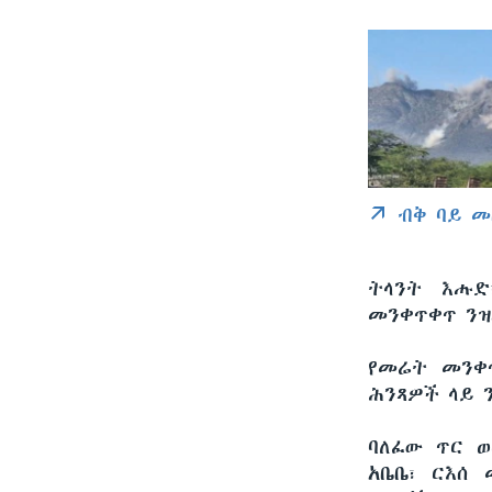
ብቅ ባይ መ
ትላንት እሑድ
መንቀጥቀጥ ንዝ
የመሬት መንቀጥ
ሕንጻዎች ላይ 
ባለፈው ጥር ወ
አቤቤ፣ ርእሰ