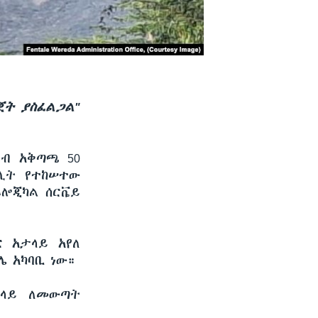
ጀት ያስፈልጋል"
ራብ አቅጣጫ 50
ሌሊት የተከሠተው
ኦሎጂካል ሰርቬይ
ር አታላይ አየለ
 አካባቢ ነው።
 ላይ ለመውጣት