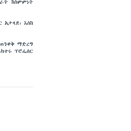
ራት ከስምምነት
 አታላይ፣ እስከ
ተጠንቀቅ ማድረግ
ሬክተሩ ፕሮፌሰር