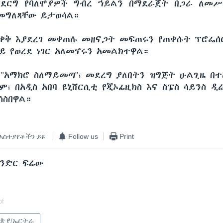
ያደርግ የባለሞያዎች ግብረ ኀይልን በማደራጀት በጋራ ለመሥ
መግለጻቸው ይታወሳል።
ቀቅ እያደረገ መቀጠሉ መዘናጋት መፍጠሩን የጠቀሱት ፕሮፌሰር
ይ የወረደ ነገር አለመኖሩን አመልክተዋል።
 "አማክሮ ስለማይመጣ"፣ መደረግ ያለበትን ዝግጅት ሁልጊዜ በ
ም፣ በአዲስ አበባ ዩኒቨርሲቲ የጂኦፊዚክስ እና ስፔስ ሳይንስ ዲ
ሳስበዋል።
አስተያየቶችን ይዩ
Follow us
Print
ክንድር ፍሬው
of
ጵያ/ኤርትራ