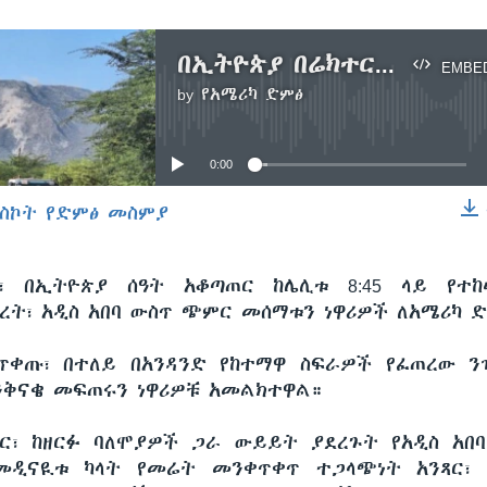
በኢትዮጵያ በሬክተር መለኪያ 5.3 የተመዘገበ ሌላ የመሬት መንቀጥቀጥ ተከሠተ
EMBE
by
የአሜሪካ ድምፅ
No media source currently available
0:00
ስኮት የድምፅ መስምያ
EMBED
፣ በኢትዮጵያ ሰዓት አቆጣጠር ከሌሊቱ 8:45 ላይ የተ
ረት፣ አዲስ አበባ ውስጥ ጭምር መሰማቱን ነዋሪዎች ለአሜሪካ ድ
ቀጡ፣ በተለይ በአንዳንድ የከተማዋ ስፍራዎች የፈጠረው ን
ንቅናቄ መፍጠሩን ነዋሪዎቹ አመልክተዋል።
ር፣ ከዘርፉ ባለሞያዎች ጋራ ውይይት ያደረጉት የአዲስ አበባ
 መዲናዪቱ ካላት የመሬት መንቀጥቀጥ ተጋላጭነት አንጻር፣ 