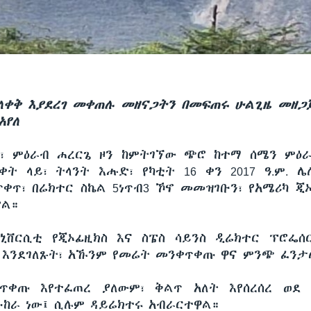
ለቀቅ እያደረገ መቀጠሉ መዘናጋትን በመፍጠሩ ሁልጊዜ መዘጋ
አየለ
፣ ምዕራብ ሐረርጌ ዞን ከምትገኘው ጭሮ ከተማ ሰሜን ምዕ
ት ላይ፣ ትላንት እሑድ፣ የካቲት 16 ቀን 2017 ዓ.ም. 
ቀጥ፣ በሬክተር ስኬል 5ነጥብ3 ኾኖ መመዝገቡን፣ የአሜሪካ ጂ
ቋል።
ዩኒቨርሲቲ የጂኦፊዚክስ እና ስፔስ ሳይንስ ዲሬክተር ፕሮፌሰ
 እንደገለጹት፣ አኹንም የመሬት መንቀጥቀጡ ዋና ምንጭ ፈንታሌ
ጥቀጡ እየተፈጠረ ያለውም፣ ቅልጥ አለት እየሰረሰረ ወደ
ከራ ነው፤ ሲሉም ዳይሬክተሩ አብራርተዋል።