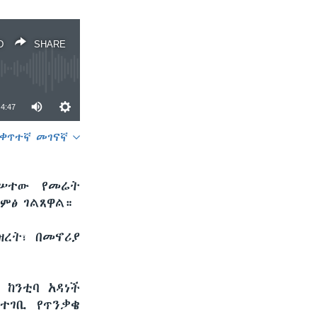
D
SHARE
4:47
ቀጥተኛ መገናኛ
SHARE
ከሠተው የመሬት
ምፅ ገልጸዋል።
ዝረት፣ በመኖሪያ
 ከንቲባ አዳነች
ተገቢ የጥንቃቄ