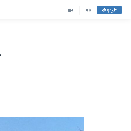
ቀጥታ
ጥ