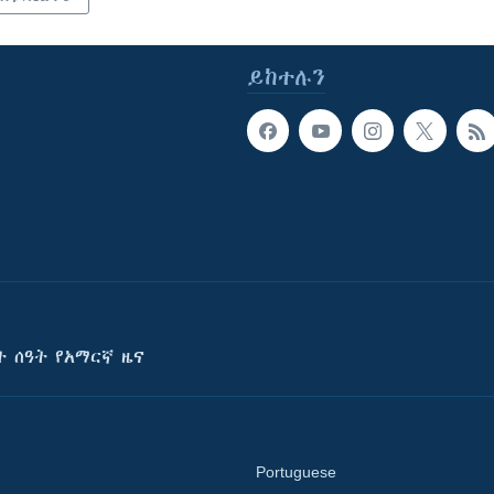
ይከተሉን
ት ሰዓት የአማርኛ ዜና
Portuguese