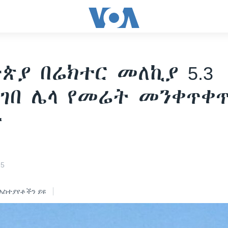
ጵያ በሬክተር መለኪያ 5.3
ገበ ሌላ የመሬት መንቀጥቀ
ተ
25
አስተያየቶችን ይዩ