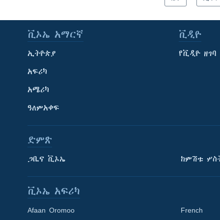
ቪኦኤ አማርኛ
ቪዲዮ
ኢትዮጵያ
የቪዲዮ ዘገባ
አፍሪካ
አሜሪካ
ዓለምአቀፍ
ድምጽ
ጋቢና ቪኦኤ
ከምሽቱ ሦስ
ቪኦኤ አፍሪካ
Afaan Oromoo
French