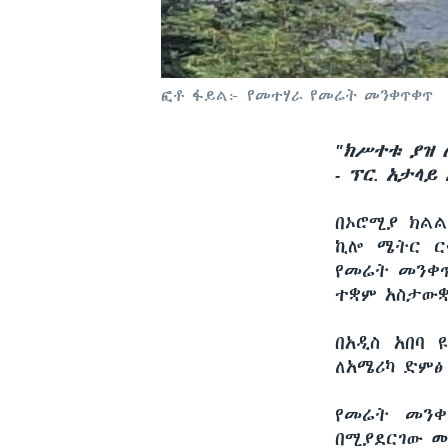
ፎቶ ፋይል፦ የመተሃራ የመሬት መንቀጥቀጥ
"ክሥተቱ ያዝ 
- ፕር. አታላይ 
በኦሮሚያ ክልል
ኪሎ ሜትር ርቀ
የመሬት መንቀጥ
ተቋም አስታው
በአዲስ አበባ 
ለአሜሪካ ድምፅ
የመሬት መንቀ
በሚያደርገው ሙ