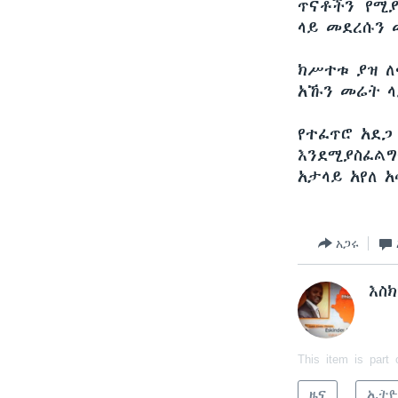
ጥናቶችን የሚ
ላይ መደረሱን 
ክሥተቱ ያዝ ለ
አኹን መሬት ላ
የተፈጥሮ አደጋ
እንደሚያስፈልግ
አታላይ አየለ አ
አጋሩ
እስ
This item is part 
ዜና
ኢትዮ