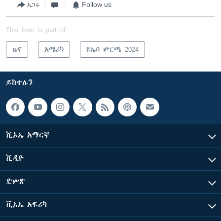
አጋሩ
Follow us
This item is part of
ዜና
አሜሪካ
ዩኤስ ምርጫ 2024
ይከተሉን
ቪኦኤ አማርኛ
ቪዲዮ
ድምጽ
ቪኦኤ አፍሪካ