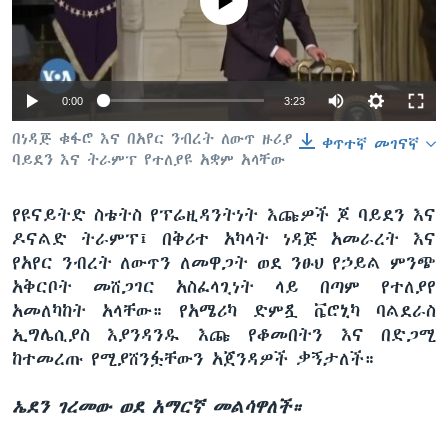
No media source currently available
ቋንቋዎች
0:00
3:23
በነዳጅ ቁፋሮ እና በአየር ንብረት ለውጥ ዙሪያ
ቀጥተኛ መገናኛ
ባይደን እና ትራምፕ የተለያዩ አቋም አላቸው
የዩናይትድ ስቴትስ የፕሬዚዳንትነት እጩዎች ጆ ባይደን እና
ዶናልድ ትራምፕ፤ በቅሪተ አካላት ነዳጅ አመራረት እና
የአየር ንብረት ለውጥን ለመዋጋት ወደ ንፁህ የኃይል ምንጭ
አቅርቦት መሸጋገር አስፈላጊነት ላይ በጣም የተለያየ
አመለካከት አላቸው። የአሜሪካ ድምጿ ቬሮኒካ ባልደራስ
ኢግሌሲያስ እያንዳንዱ እጩ የቆመበትን እና በድጋሚ
ከተመረጡ የሚያሸንፏቸውን አጀንዳዎች ቃኝታለች።
ኤደን ገረመው ወደ አማርኛ መልሳዋለች።