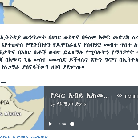
ኢትዮጵያ መንግሥት በሀገር ውስጥና በዓለም አቀፍ መድረክ 
 እየተወቀሰ የሚገኝበትን የዴሞክራሲና የሰብዓዊ መብት ጥሰት ለ
ፍታትና በእስር ቤቶች ውስጥ ይፈፀማሉ የሚባሉትን የማሰቃየት 
ጃ በአጭር ጊዜ ውስጥ መውሰድ ይችላሉ? ጽዮን ግርማ በኢትዮ
 አነጋግራ ያሰናዳችውን ዘገባ ያድምጡ።
ሲ —
የዶ/ር አብይ አሕመድ ፓርቲ የሚተችበት የዴሞክራሲና የሰብዓዊ መብት እጦት በሕግ ባለሞያዎች እይታ
EMBE
by
የአሜሪካ ድምፅ
No media source currently available
0:00
ስኮት የድምፅ መስምያ