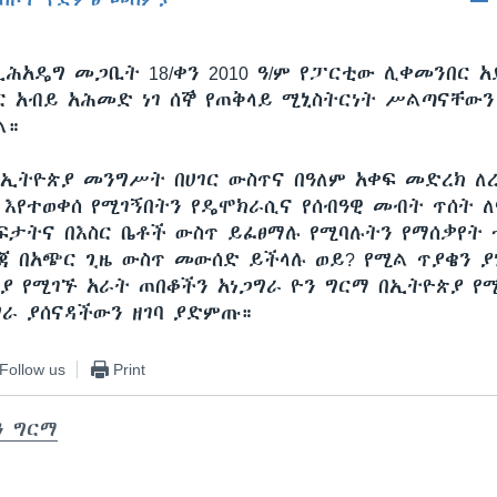
EMBED
ሕአዴግ መጋቢት 18/ቀን 2010 ዓ/ም የፓርቲው ሊቀመንበር አ
ር አብይ አሕመድ ነገ ሰኞ የጠቅላይ ሚኒስትርነት ሥልጣናቸውን
ል።
ኢትዮጵያ መንግሥት በሀገር ውስጥና በዓለም አቀፍ መድረክ 
 እየተወቀሰ የሚገኝበትን የዴሞክራሲና የሰብዓዊ መብት ጥሰት ለ
ፍታትና በእስር ቤቶች ውስጥ ይፈፀማሉ የሚባሉትን የማሰቃየት 
ጃ በአጭር ጊዜ ውስጥ መውሰድ ይችላሉ ወይ? የሚል ጥያቄን ያ
ያ የሚገኙ አራት ጠበቆችን አነጋግራ ዮን ግርማ በኢትዮጵያ የ
ግራ ያሰናዳችውን ዘገባ ያድምጡ።
Follow us
Print
ን ግርማ