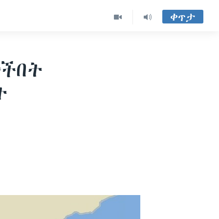
ቀጥታ
ተችበት
ት