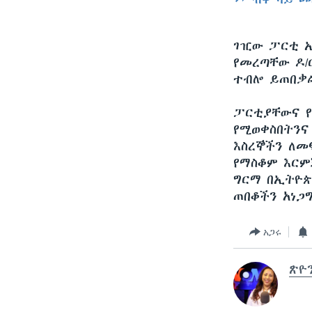
ገዢው ፓርቲ ኢ
የመረጣቸው ዶ/
ተብሎ ይጠበቃ
ፓርቲያቸውና የ
የሚወቀስበትንና
እስረኞችን ለመ
የማስቆም እርም
ግርማ በኢትዮጵ
ጠበቆችን አነጋ
አጋሩ
ጽዮ