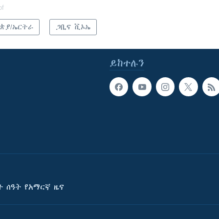
of
ጵያ/ኤርትራ
ጋቢና ቪኦኤ
ይከተሉን
ት ሰዓት የአማርኛ ዜና