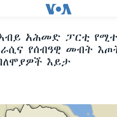
 አብይ አሕመድ ፓርቲ የሚ
ራሲና የሰብዓዊ መብት እጦ
ባለሞያዎች እይታ