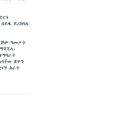
SHARE
ድርጎ
 በይፋ ይረከባሉ
ለረጅም ዓመታት
ማሻሻል፣
ተግባራት
ነሳችው ጽዮን
ሚገኙ አራት