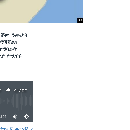
ለረጅም ዓመታት
ማሻሻል፣
ተግባራት
ጵያ የሚገኙ
D
SHARE
18:21
ቀጥተኛ መገናኛ