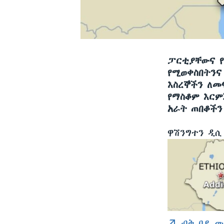
ፓርቲያቸውና የ
የሚወቀስበትንና
እስረኞችን ለመ
የማስቆም እርም
አራት ጠበቆችን
ዋሽንግተን ዲ
ብቅ ባይ መ