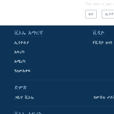
This item is part 
ዜና
ኢትዮ
ቪኦኤ አማርኛ
ቪዲዮ
ኢትዮጵያ
የቪዲዮ ዘገባ
አፍሪካ
አሜሪካ
ዓለምአቀፍ
ድምጽ
ጋቢና ቪኦኤ
ከምሽቱ ሦስ