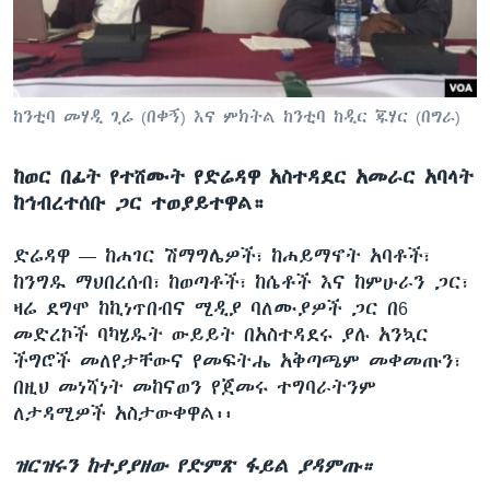
ቋንቋዎች
ከንቲባ መሃዲ ጊሬ (በቀኝ) እና ምክትል ከንቲባ ከዲር ጁሃር (በግራ)
ከወር በፊት የተሸሙት የድሬዳዋ አስተዳደር አመራር አባላት
ከኅብረተሰቡ ጋር ተወያይተዋል።
ድሬዳዋ —
ከሐገር ሽማግሌዎች፣ ከሐይማኖት አባቶች፣
ከንግዱ ማህበረሰብ፣ ከወጣቶች፣ ከሴቶች እና ከምሁራን ጋር፣
ዛሬ ደግሞ ከኪነጥበብና ሚዲያ ባለሙያዎች ጋር በ6
መድረኮች ባካሄዱት ውይይት በአስተዳደሩ ያሉ አንኳር
ችግሮች መለየታቸውና የመፍትሔ አቅጣጫም መቀመጡን፣
በዚህ መነሻነት መከናወን የጀመሩ ተግባራትንም
ለታዳሚዎች አስታውቀዋል፡፡
ዝርዝሩን ከተያያዘው የድምጽ ፋይል ያዳምጡ።