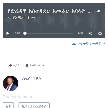
የድሬዳዋ አስተዳደር አመራር አባላት ከኅብረተሰቡ ጋር ተወያዩ
by
የአሜሪካ ድምፅ
No media source currently available
0:00
6:37
ቀጥተኛ መገናኛ
አጋሩ
Follow us
አዲስ ቸኮል
This item is part of
ዜና
ኢትዮጵያ/ኤርትራ