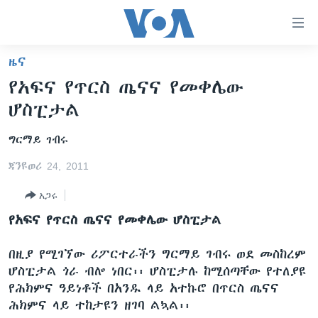
በቀላሉ
የመሥሪያ
ማገናኛዎች
ዜና
ዜና
ወደ
የአፍና የጥርስ ጤናና የመቀሌው
ዋናው
ኑሮ በጤንነት
ኢትዮጵያ
ሆስፒታል
ይዘት
ጋቢና ቪኦኤ
እለፍ
አፍሪካ
ግርማይ ገብሩ
ወደ
ከምሽቱ ሦስት ሰዓት የአማርኛ ዜና
ዓለምአቀፍ
ዋናው
ጃንዩወሪ 24, 2011
ቪዲዮ
ይዘት
አሜሪካ
እለፍ
አጋሩ
የፎቶ መድብሎች
መካከለኛው ምሥራቅ
ወደ
የአፍና የጥርስ ጤናና የመቀሌው ሆስፒታል
ክምችት
ዋናው
ይዘት
በዚያ የሚገኘው ሪፖርተራችን ግርማይ ገብሩ ወደ መስከረም
እለፍ
Learning English
ሆስፒታል ጎራ ብሎ ነበር፡፡ ሆስፒታሉ ከሚሰጣቸው የተለያዩ
የሕክምና ዓይነቶች በአንዱ ላይ አተኩሮ በጥርስ ጤናና
ይከተሉን
ሕክምና ላይ ተከታዩን ዘገባ ልኳል፡፡