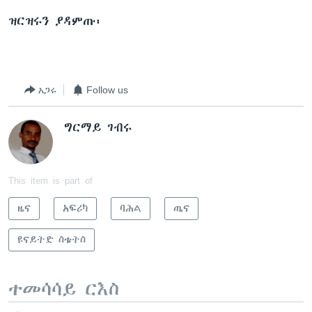
ዝርዝሩን ያዳምጡ፡
ቋንቋዎች
አጋሩ
Follow us
ግርማይ ገብሩ
This item is part of
ዜና
አፍሪካ
ባሕል
ጤና
ዩናይትድ ስቴትስ
ተመሳሳይ ርእስ