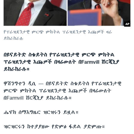
ቋንቋዎች
የፕሬዝደንታዊ ምርጭ ምክትል ፕሬዝደንታዊ እጩዎች ዛሬ
ይከራከራሉ
በዩናይትድ ስቴይትስ የፕሬዝደንታዊ ምርጭ ምክትል
ፕሬዝደንታዊ እጩዎች በዛሬውለት በFarmvill ቨርጂኒያ
ይከራከራሉ።
ዋሽንግተን ዲሲ —
በዩናይትድ ስቴይትስ የፕሬዝደንታዊ
ምርጭ ምክትል ፕሬዝደንታዊ እጩዎች በዛሬውለት
በFarmvill ቨርጂኒያ ይከራከራሉ።
ሔኖክ ሰማእግዜር ዝርዝሩን ይዟል።
ዝርዝርሩን ከተያያዘው የድምፅ ፋይል ያድምጡ።