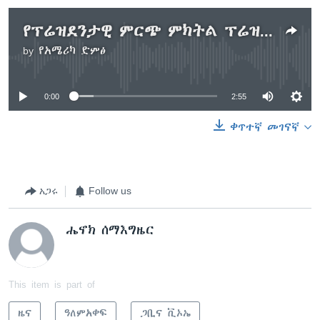
የፕሬዝደንታዊ ምርጭ ምክትል ፕሬዝደንታዊ እጩዎች ዛሬ ይከራከራሉ
by
የአሜሪካ ድምፅ
No media source currently available
0:00
2:55
ቀጥተኛ መገናኛ
አጋሩ
Follow us
ሔኖክ ሰማእግዜር
This item is part of
ዜና
ዓለምአቀፍ
ጋቢና ቪኦኤ