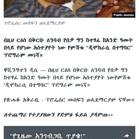
ቋንቋዎች
ፕሮፌሰር መስፍን ወልደማርያም
በዚህ ርዕስ በቅርቡ ለንባብ የበቃ ግን ከተፃፈ ከአንድ ዓመት
በላይ የሆነው አስተያየት ነው የምሽቱ “ዲሞክራሲ በተግባር”
ፕሮግራም መነሻ።
ዋሺንግተን ዲሲ —
በዚህ ርዕስ በቅርቡ ለንባብ የበቃ ግን
ከተፃፈ ከአንድ ዓመት በላይ የሆነው አስተያየት ነውየምሽቱ
“ዲሞክራሲ በተግባር” ፕሮግራም መነሻ።
የጽሑፉ አቅራቢ - ፕሮፌሰር መስፍን ወልደማርያም ናቸው።
ለተጨማሪ የተያያዘውን የድምፅ ፋይል ያዳምጡ፡፡
"የጊዜው አንገብጋቢ ጥያቄ!"