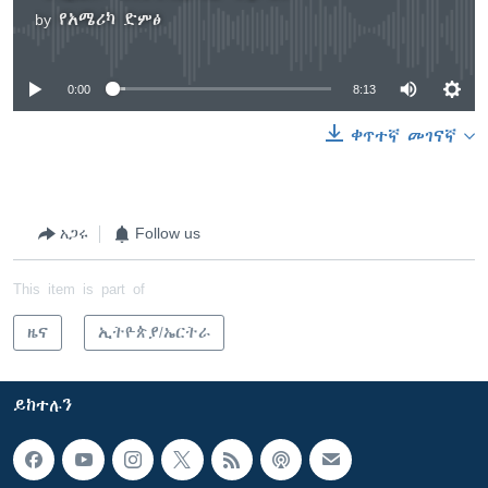
by
የአሜሪካ ድምፅ
No media source currently available
0:00
8:13
ቀጥተኛ መገናኛ
አጋሩ
Follow us
This item is part of
ዜና
ኢትዮጵያ/ኤርትራ
ይከተሉን