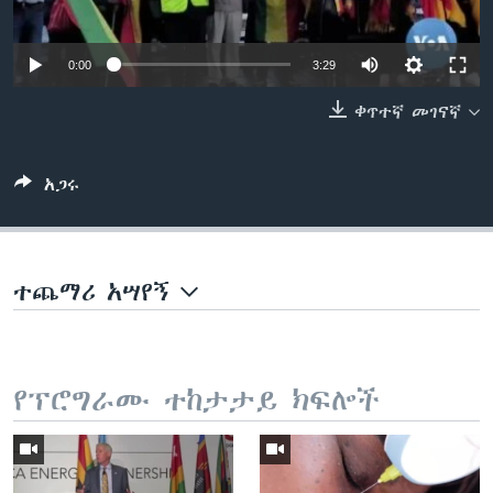
0:00
3:29
ቋንቋዎች
ቀጥተኛ መገናኛ
አጋሩ
ተጨማሪ አሣየኝ
የፕሮግራሙ ተከታታይ ክፍሎች