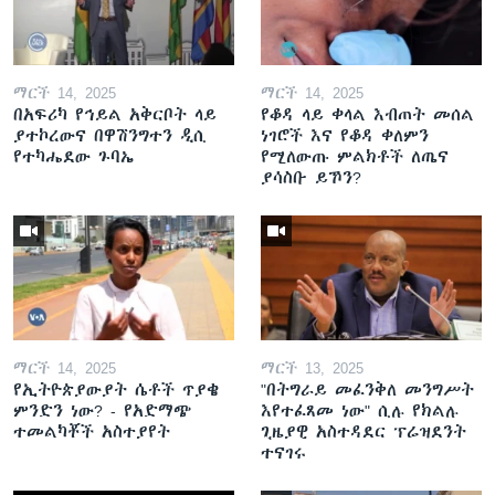
ማርች 14, 2025
ማርች 14, 2025
በአፍሪካ የኅይል አቅርቦት ላይ
የቆዳ ላይ ቀላል እብጠት መሰል
ያተኮረውና በዋሽንግተን ዲሲ
ነገሮች እና የቆዳ ቀለምን
የተካሔደው ጉባኤ
የሚለውጡ ምልክቶች ለጤና
ያሳስቡ ይኾን?
ማርች 14, 2025
ማርች 13, 2025
የኢትዮጵያውያት ሴቶች ጥያቄ
"በትግራይ መፈንቅለ መንግሥት
ምንድን ነው? - የአድማጭ
እየተፈጸመ ነው" ሲሉ የክልሉ
ተመልካቾች አስተያየት
ጊዜያዊ አስተዳደር ፕሬዝደንት
ተናገሩ