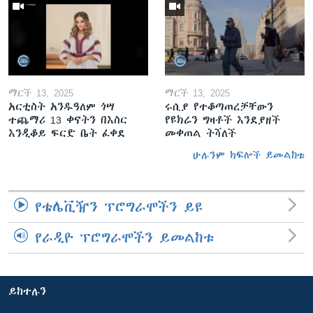
ማርች 13, 2025
ማርች 13, 2025
አርቲስት አንዱዓለም ጎሣ
ሩሲያ የተቆጣጠረቻቸውን
ተጨማሪ 13 ቀናትን በእስር
የዩክሬን ግዛቶች እንደያዘች
እንዲቆይ ፍርድ ቤት ፈቀደ
መቀጠል ትሻለች
ሁሉንም ክፍሎች ይመልከቱ
የቴሌቪዥን ፕሮግራሞችን ይዩ
የራዲዮ ፕሮግራሞችን ይመልከቱ
ይከተሉን