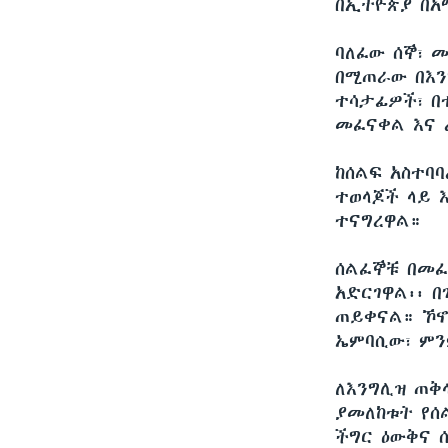
በኢትዮጵያ በአ
ባለፈው ሰኞ፣ መ
በሚጠራው በእን
ተሳታፊዎች፣ በ
መፈናቀል እና 
ከሰልፍ አስተባ
ተወላጆች ላይ 
ተናግረዋል።
ሰልፈኞቹ በመፈ
አድርገዋል፡፡ 
ጠይቀናል። ኾኖ
ኤምባሲው፣ ምን
ለእንግሊዝ ጠቅ
ያመለከቱት የሰ
ችግር ዕውቅና 