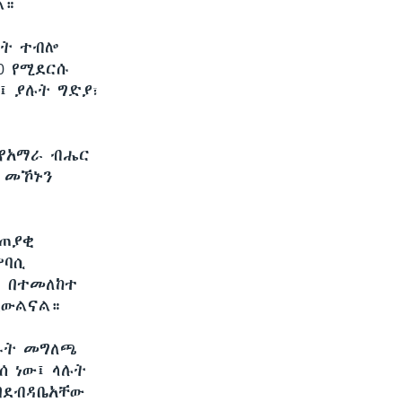
ል።
ትሪት ተብሎ
0 የሚደርሱ
፤ ያሉት ግድያ፣
 የአማራ ብሔር
ፍ መኾኑን
ተጠያቂ
ምባሲ
ን በተመለከተ
ጸውልናል።
ላኩት መግለጫ
ሰ ነው፤ ላሉት
 በደብዳቤአቸው