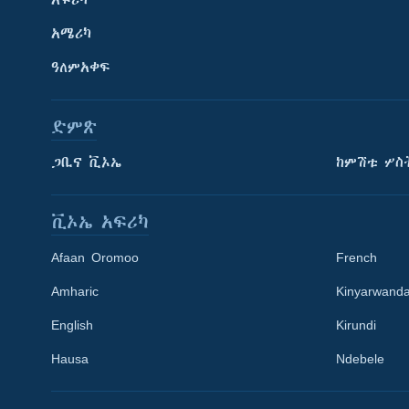
አፍሪካ
አሜሪካ
ዓለምአቀፍ
ድምጽ
ጋቢና ቪኦኤ
ከምሽቱ ሦስ
ቪኦኤ አፍሪካ
Afaan Oromoo
French
Amharic
Kinyarwand
English
Kirundi
Learning English
Hausa
Ndebele
ይከተሉን