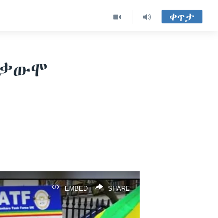
ቀጥታ
ተቃውሞ
EMBED
SHARE