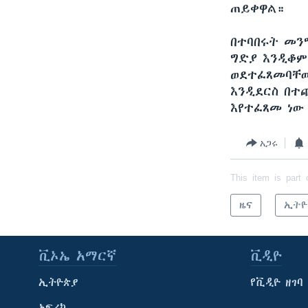
ጠይቀዋል።
በተባበሩት መን
ግድያ እንዲቆም
ወደተፈጸመባቸው
እንዲደርስ በተ
እየተፈጸመ ነው
አጋሩ
This item is part 
ዜና
ኢትዮ
ቪኦኤ አማርኛ
ቪዲዮ
ኢትዮጵያ
የቪዲዮ ዘገባ