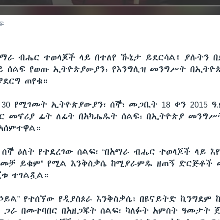
ፍ
አማራ ብሔር ተወላጆች ላይ በተለየ ኹኔታ ይደርሳል፤ ያሉትን 
ባይ ሰልፍ የወጡ ኢትዮጵያውያን፣ የእንግሊዝ መንግሥት በኢት
ያደርግ ጠየቁ።
30 የሚገመት ኢትዮጵያውያን፣ ሰኞ፣ መጋቢት 18 ቀን 2015 ዓ.
ር መኖሪያ ፊት ለፊት በአካሔዱት ሰልፍ፣ በኢትዮጵያ መንግሥ
አሰምተዋል።
 ሰኞ ዕለት የተደረገው ሰልፍ፣ “በአማራ ብሔር ተወላጆች ላይ 
ዘመቻ ይቁም” የሚል እንቅስቃሴ ከሚያራምዱ ዘጠኝ ድርጅቶች መ
ቱ ተገልጿል።
 ኃይል” የተሰኘው የዲያስጶራ እንቅስቃሴ፣ በዩናይትድ ኪንግደም
 ጋራ በመተባበር በአዘጋጁት ሰልፍ፣ ካለፉት አምስት ዓመታት 