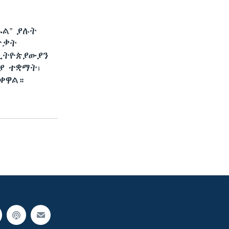
ፋል” ያሉት
ጥቃት
ኢትዮጵያውያን
ያ ተቋማት፣
ይቀዋል።