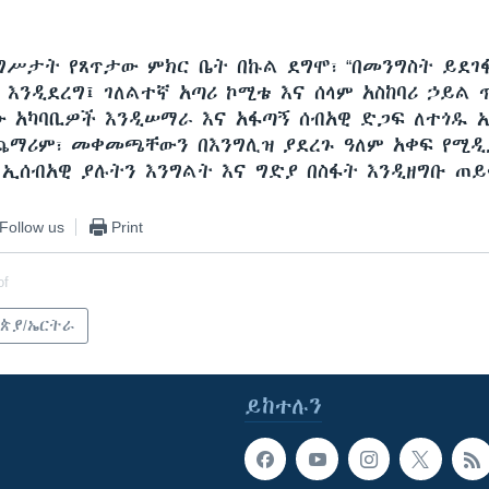
ግሥታት የጸጥታው ምክር ቤት በኩል ደግሞ፣ “በመንግስት ይደገ
 እንዲደረግ፤ ገለልተኛ አጣሪ ኮሚቴ እና ሰላም አስከባሪ ኃይል 
 አካባቢዎች እንዲሠማራ እና አፋጣኝ ሰብአዊ ድጋፍ ለተጎዱ 
ጨማሪም፣ መቀመጫቸውን በእንግሊዝ ያደረጉ ዓለም አቀፍ የሚዲ
 ኢሰብአዊ ያሉትን እንግልት እና ግድያ በስፋት እንዲዘግቡ ጠ
Follow us
Print
of
ጵያ/ኤርትራ
ይከተሉን