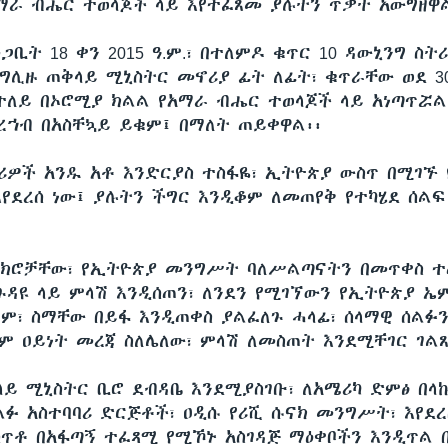
ማራ ብሔር ተወላጆች ላይ እየተፈጸመ ያሉትን ጥቃት አውግዘዋ
ጋቢት 18 ቀን 2015 ዓ.ም.፣ በተለምዶ ቁጥር 10 ዳውኒንግ ስ
ግሊዙ ጠቅላይ ሚኒስትር መኖሪያ ፊት ለፊት፣ ቁጥራቸው ወደ 3
ተለይ በኦሮሚያ ክልል የአማራ ብሔር ተወላጆች ላይ አነጣጥሯል
ረኀብ በአስቸኳይ ይቁም፤ በማለት ጠይቀዋል፡፡
ባሪዎች አንዱ አቶ እንድርያስ ተስፋዬ፣ ኢትዮጵያ ውስጥ በሚገኙ
እየደረሰ ነው፤ ያሉትን ችግር እንዲቆም ለመጠየቅ የተካሄደ ሰል
ክሮቻቸው፣ የኢትዮጵያ መንግሥት ባለሥልጣናትን በመጥቀስ 
በጉዳዩ ላይ ምላሽ እንዲሰጠን፣ ለንደን የሚገኘውን የኢትዮጵያ ኤ
ም፣ ስማቸው በይፋ እንዲጠቀስ ያልፈለጉ ሓላፊ፣ ሰላማዊ ሰልፉ
ም ዐይነት መረጃ ስለሌለው፣ ምላሽ ለመስጠት እንደሚቸገር ገል
ላይ ሚኒስትር ቢሮ ደብዳቤ እንደሚያስገቡ፣ ለአሜሪካ ድምፅ በ
ልፉ አስተባባሪ ድርጅቶች፣ ዐዲሱ የሪሺ ሱናክ መንግሥት፣ እየደረ
ሰጥቶ በአፋጣኝ ተፈጻሚ የሚኾኑ አስገዳጅ ማዕቀቦችን እንዲጥል