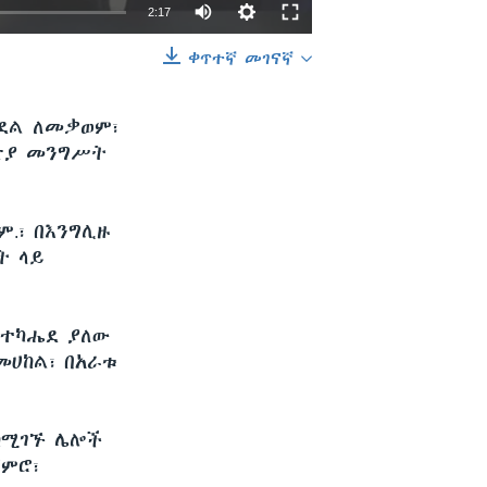
2:17
ቀጥተኛ መገናኛ
EMBED
SHARE
በደል ለመቃወም፣
ዮጵያ መንግሥት
ም.፣ በእንግሊዙ
ት ላይ
እየተካሔደ ያለው
ሀከል፣ በአራቱ
 ከሚገኙ ሌሎች
ጀምሮ፣