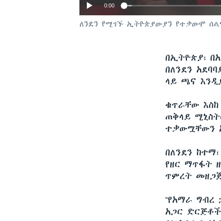
0:00
ለንደን የሚገኙ ኢትዮጵያውያን የተቃውሞ ሰል
በኢትዮጵያ፣ በ
በለንደን አደባ
ላይ ጫና እንዲ
ቁጥራቸው እስከ 
ጠቅላይ ሚኒስት
ተቃውሟቸውን 
በለንደን ከተማ፣
የዘር ማጥፋት 
ጥምረት መዘጋጀ
“የአማራ ግብረ
አጋር ድርጅቶች