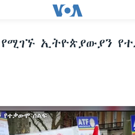
 የሚገኙ ኢትዮጵያውያን የ
ን የተቃውሞ ሰልፍ