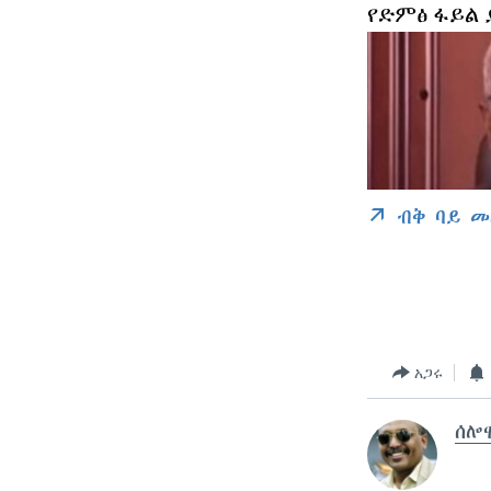
የድምፅ ፋይል
ብቅ ባይ መ
አጋሩ
ሰሎ