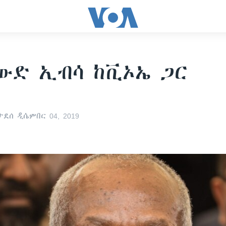
ውድ ኢብሳ ከቪኦኤ ጋር
ደሰ ዲሴምበር 04, 2019