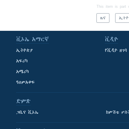
This item is part 
ዜና
ኢትዮ
ቪኦኤ አማርኛ
ቪዲዮ
ኢትዮጵያ
የቪዲዮ ዘገባ
አፍሪካ
አሜሪካ
ዓለምአቀፍ
ድምጽ
ጋቢና ቪኦኤ
ከምሽቱ ሦስ