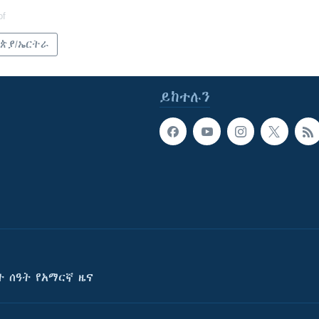
of
ጵያ/ኤርትራ
ይከተሉን
ት ሰዓት የአማርኛ ዜና