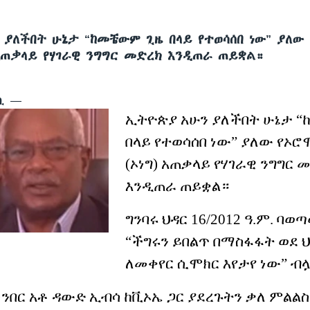
 ያለችበት ሁኔታ “ከመቼውም ጊዜ በላይ የተወሳሰበ ነው” ያለው 
 አጠቃላይ የሃገራዊ ንግግር መድረክ እንዲጠራ ጠይቋል።
ዲሲ —
ኢትዮጵያ
አሁን
ያለችበት
ሁኔታ
“
በላይ
የተወሳሰበ
ነው”
ያለው
የኦሮ
(
ኦነግ
)
አጠቃላይ
የ
ሃ
ገራዊ
ንግግር
መ
እንዲጠራ
ጠይቋል።
ግንባሩ
ህዳር
16/2012
ዓ
.
ም
.
ባወጣ
“
ችግሩን ይበልጥ በማስፋፋት ወደ 
ለመቀየር ሲሞክር እየታየ ነው
”
ብ
ንበር አቶ ዳውድ ኢብሳ
ከቪኦኤ ጋር ያደረጉትን ቃለ ምልል