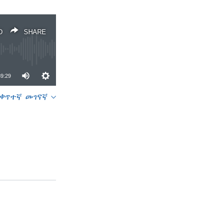
D
SHARE
39:29
ቀጥተኛ መገናኛ
SHARE