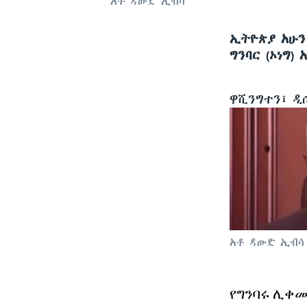
አቶ ዳውድ ኢብሳ
ኢትዮጵያ አሁን
ግንባር (ኦነግ)
ዋሺንግተን፤ 
አቶ ዳውድ ኢብሳ
የግንባሩ ሊቀመ