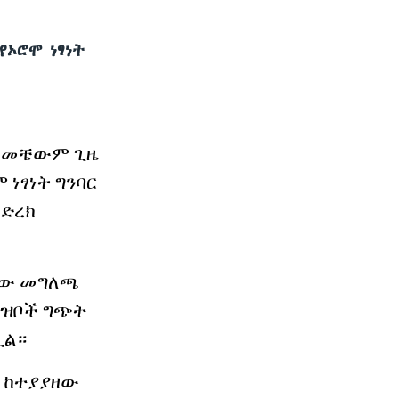
የኦሮሞ ነፃነት
ከመቼውም
ጊዜ
ሞ
ነ
ፃ
ነት
ግንባር
ድረክ
ው መግለጫ
ህዝቦች ግጭት
ሏል።
ስ ከተያያዘው