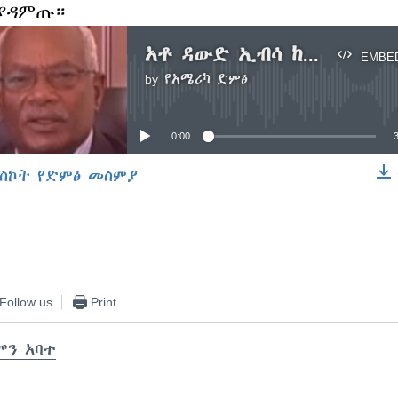
 ያዳምጡ።
አቶ ዳውድ ኢብሳ ከቪኦኤ ጋር
EMBE
by
የአሜሪካ ድምፅ
No media source currently available
0:00
ስኮት የድምፅ መስምያ
EMBED
Follow us
Print
ሞን አባተ