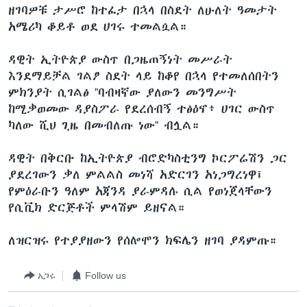
ዘገባዎቹ ታሥሮ ከተፈታ በኋላ በስደት ለሁለት ዓመታት
አሜሪካ ቆይቶ ወደ ሀገሩ ተመልሷል።
ዳዊት ኢትዮጵያ ውስጥ በጋዜጠኝነት መሥራት
እንደማይቻል ገልፆ ስደት ላይ ከቆየ በኋላ የተመለሰበትን
ምክንያት ሲገልፅ ”ባብዛኛው ያለውን መንግሥት
ከሚቃወመው ዳያስፖራ የደረሰብኝ ተፅዕኖ፥ ሀገር ውስጥ
ካለው ሺህ ጊዜ በመብለጡ ነው” ብሏል።
ዳዊት በቅርቡ ከኢትዮጵያ ብሮድካስቲንግ ኮርፖሬሽን ጋር
ያደረገውን ቃለ ምልልስ መነሻ አድርገን አነጋግረነዋ፤
የምዕራቡን ዓለም አጃንዳ ያራምዳሉ ሲል የወነጀላቸውን
የሲቪክ ድርጅቶች ምላሽም ይዘናል።
ለዝርዝሩ የተያያዘውን የሰሎሞን ክፍሌን ዘገባ ያዳምጡ።
አጋሩ
Follow us