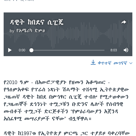
ዳዊት ከበደና ሲፒጄ
by
የአሜሪካ ድምፅ
No media source currently available
0:00
8:03
ቀጥተኛ መገናኛ
የ2010 ዓ.ም - በአውሮፓዊያኑ የዘመን አቆጣጠር -
የዓለምአቀፍ የፕሬስ ነጻነት ሽልማት ተሸላሚ ኢትዮጵያዊው
ጋዜጠኛ ዳዊት ከበደ በምኅፃር ሲፒጄ ተብሎ የሚታወቀውን
የጋዜጠኞች ደኅንነት ተሟጋቹን ቡድንና ሌሎች የሰብዓዊ
መብቶች ተሟጋች ድርጅቶችን “የምዕራባውያን አጀንዳ
አስፈፃሚ መሣሪያዎች ናቸው” ብሏቸዋል።
ዳዊት ከ1997ቱ የኢትዮጵያ ምርጫ ጋር ተያይዞ ባቀረባቸው