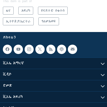
This item is part of
ዜና
አፍሪካ
ዩናይትድ ስቴትስ
ኢትዮጵያ/ኤርትራ
ዓለምአቀፍ
ይከተሉን
ቪኦኤ አማርኛ
ቪዲዮ
ድምጽ
ቪኦኤ አፍሪካ