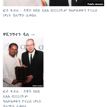
ፎቶ ፋይል - ዳዊት ከበደ እአአ በ2010ዓ.ም ዓለምአቀፉን የፕሬስ
ነፃነት ሽልማት ሲቀበል
ቋንቋዎች
ዋሺንግተን ዲሲ —
ፎቶ ፋይል - ዳዊት ከበደ
እአአ በ2010ዓ.ም
ዓለምአቀፉን የፕሬስ ነፃነት
ሽልማት ሲቀበል