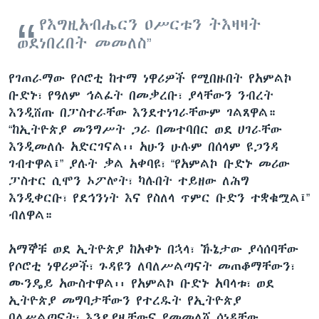
የእግዚአብሔርን ዐሥርቱን ትእዛዛት
ወደነበረበት መመለስ”
የገጠራማው የሶሮቲ ከተማ ነዋሪዎች የሚበዙበት የአምልኮ
ቡድኑ፣ የዓለም ኅልፈት በመቃረቡ፣ ያላቸውን ንብረት
እንዲሸጡ በፓስተራቸው እንደተነገራቸውም ገልጸዋል።
“ከኢትዮጵያ መንግሥት ጋራ በመተባበር ወደ ሀገራቸው
እንዲመለሱ አድርገናል፡፡ አሁን ሁሉም በሰላም ዩጋንዳ
ገብተዋል፤” ያሉት ቃል አቀባዩ፣ “የአምልኮ ቡድኑ መሪው
ፓስተር ሲሞን ኦፖሎት፣ ካሉበት ተይዘው ለሕግ
እንዲቀርቡ፣ የደኅንነት እና የስለላ ጥምር ቡድን ተቋቁሟል፤”
ብለዋል።
አማኞቹ ወደ ኢትዮጵያ ከአቀኑ በኋላ፣ ኹኔታው ያሳሰባቸው
የሶሮቲ ነዋሪዎች፣ ጉዳዩን ለባለሥልጣናት መጠቆማቸውን፣
ሙንዴይ አውስተዋል፡፡ የአምልኮ ቡድኑ አባላቱ፣ ወደ
ኢትዮጵያ መግባታቸውን የተረዱት የኢትዮጵያ
ባለሥልጣናት፣ እንደያዟቸውና የመመለሻ ሰነዳቸው