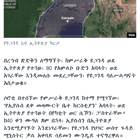
ቋንቋዎች
የዩጋንዳ እና ኢትዮጵያ ካርታ
በረኀብ ጽድቅን ለማግኘት፣ ከምሥራቅ ዩጋንዳ ወደ
ኢትዮጵያ የተጓዙ፣ 80 የአምልኮ ቡድን አባላት፣ ወደ
አገራቸው እንዲመለሱ መደረጋቸውን፣ የዩጋንዳ ባለሥልጣናት
አስታወቁ።
ሶሮቲ በተሰኘው የምሥራቅ ዩጋንዳ ከተማ የሚገኘው፣
“የኢየሱስ ደቀ መዛሙርት ቤተ ክርስቲያን” አባላት፣ ወደ
ኢትዮጵያ የተጓዙት በየካቲት ወር ሲኾን፣ ፓስተራቸው፥
ከ40 ቀን ሙዓለ ጾም በኋላ፣ ኢየሱስን በኢትዮጵያ
እንደሚያገኙት እንደነገራቸው፣ የዩጋንዳ የሀገር ውስጥ ጉዳይ
ሚኒስትር ቃል አቀባይ ሳይመን ሙንዴይ ተናግረዋል።