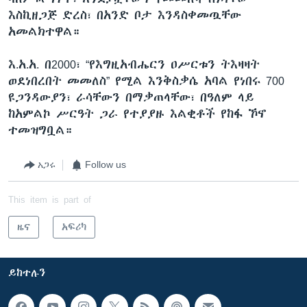
እስኪዘጋጅ ድረስ፣ በአንድ ቦታ እንዳስቀመጧቸው
አመልክተዋል።
እ.አ.አ. በ2000፣ “የእግዚአብሔርን ዐሥርቱን ትእዛዛት
ወደነበረበት መመለስ” የሚል እንቅስቃሴ አባል የነበሩ 700
ዩጋንዳውያን፣ ራሳቸውን በማቃጠላቸው፣ በዓለም ላይ
ከአምልኮ ሥርዓት ጋራ የተያያዙ እልቂቶች የከፋ ኾኖ
ተመዝግቧል።
አጋሩ
Follow us
This item is part of
ዜና
አፍሪካ
ይከተሉን