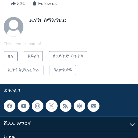
አጋሩ
Follow us
ሔኖክ ሰማእግዜር
This item is part of
ዜና
አፍሪካ
ዩናይትድ ስቴትስ
ኢትዮጵያ/ኤርትራ
ዓለምአቀፍ
ይከተሉን
ቪኦኤ አማርኛ