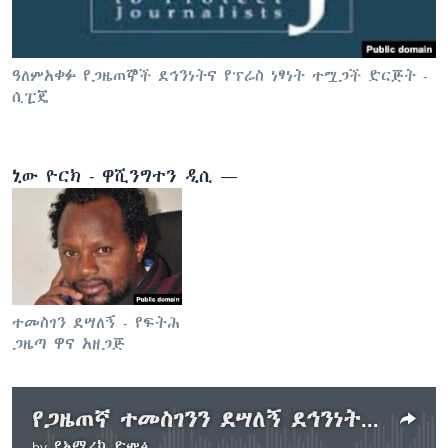
ቋንቋዎች
ዓለምአቀፉ የጋዜጠኞች ደኅንነትና የፕሬስ ነፃነት ተሟጋች ድርጅት -
ሲፒጄ
ኒው ዮርክ - ዋሺንግተን ዲሲ —
ተመስገን ደሣለኝ - የፍትሕ
ጋዜጣ ዋና አዘጋጅ
የጋዜጠኛ ተመስገንን ደሣለኝ ደኅንነት እንደሚያሳስበው ሲፒጄ አስታወቀ
by
የአሜሪካ ድምፅ