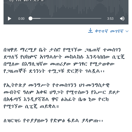
No media source currently available
0:00
3:53
ቀጥተኛ መገናኛ
በዝዋይ ማረሚያ ቤት ታስሮ የሚገኘው ጋዜጠኛ ተመስገን
ደሣለኝ የህክምና አገግልሎት መከልከሉ እንዳሳሰበው ሲፒጄ
በሚለው በእግሊዝኛው መጠሪያው ምኅፃር የሚታወቀው
የጋዜጠኞች ደኅንነት ተሟጋቹ ድርጅት ገልጿል፡፡
የኢትዮጵያ መንግሥት የተመስገንን ህገ-መንግስታዊ
መብትና ዓለም አቀፍ ህግጋት የሚጥሰውን የእሥር ይዞታ
በአፋጣኝ እንዲያሻሽል ዋና ፅሕፈት ቤቱ ኒው ዮርክ
የሚገኘው ሲፒጄ ጠይቋል።
ለዝርዝሩ የተያያዘውን የድምፅ ፋይል ያዳምጡ፡፡