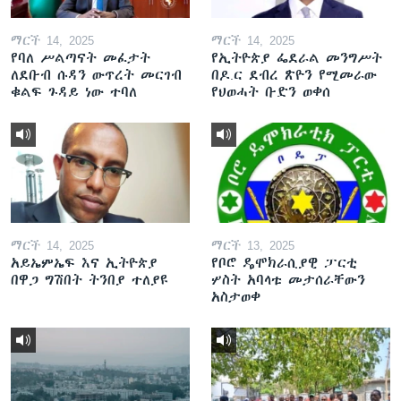
ማርች 14, 2025
ማርች 14, 2025
የባለ ሥልጣናት መፈታት
የኢትዮጵያ ፌደራል መንግሥት
ለደቡብ ሱዳን ውጥረት መርገብ
በዶ.ር ደብረ ጽዮን የሚመራው
ቁልፍ ጉዳይ ነው ተባለ
የህወሓት ቡድን ወቀሰ
ማርች 14, 2025
ማርች 13, 2025
አይኤምኤፍ እና ኢትዮጵያ
የቦሮ ዴሞክራሲያዊ ፓርቲ
በዋጋ ግሽበት ትንበያ ተለያዩ
ሦስት አባላቱ መታሰራቸውን
አስታወቀ