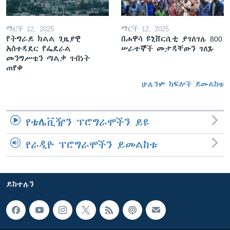
ማርች 12, 2025
ማርች 12, 2025
የትግራይ ክልል ጊዜያዊ
በሐዋሳ ዩኒቨርሲቲ ያገለገሉ 800
አስተዳደር የፌደራል
ሠራተኞች መታዳቸውን ገለጹ
መንግሥቱን ጣልቃ ገብነት
ጠየቀ
ሁሉንም ክፍሎች ይመልከቱ
የቴሌቪዥን ፕሮግራሞችን ይዩ
የራዲዮ ፕሮግራሞችን ይመልከቱ
ይከተሉን