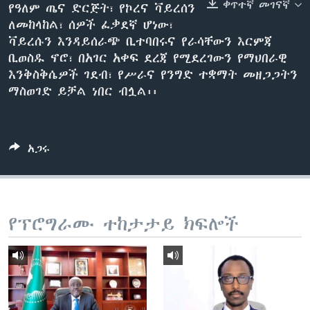
ቀጥተኛ መገናኛ
የዓለም ጤና ድርጅት፣ የኮረና ቫይረሰን
ለመከላከል፣ ሰዎች ፈቃደኛ ሆነው፣
ቫይረሱን እንዳይሰራጭ ቢተባበሩና የራሳቸውን እርምጃ
ቋንቋዎች
ቢወስዱ ኖሮ፣ በአገር አቀፍ ደረጃ የሚደረገውን የማህበራዊ
እንቅስቅሴዎች ገደብ፣ የሥራና የንግድ ተቋማት መዘጋጋትን
ማስወገድ ይቻል ነበር ብሏል፡፡
አጋሩ
የፕሮግራሙ ተከታታይ ክፍሎች