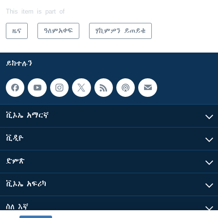
This item is part of
ዜና
ዓለምአቀፍ
ሃኪምዎን ይጠይቁ
ይከተሉን
ቪኦኤ አማርኛ
ቪዲዮ
ድምጽ
ቪኦኤ አፍሪካ
ስለ እኛ