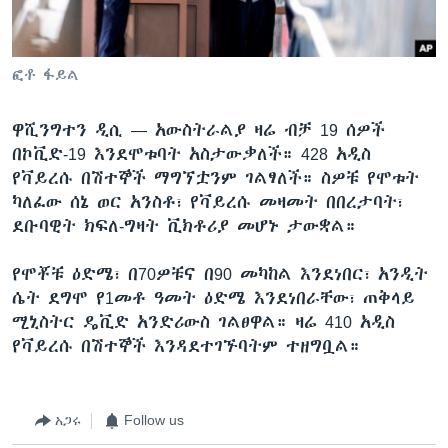
ቋንቋዎች
ፎቶ ፋይል
ዋሺንግተን ዲሲ —
አውስትራልያ ዛሬ ብቻ 19 ሰዎች
በኮቪድ-19 እንደሞቱባት አስታውቃለች። 428 አዲስ
የቫይረሱ በሽተኞች ማግኘቷንም ገልፃለች። ስዎቹ የሞቱት
ካለፈው ሰኔ ወር አንስቶ፣ የቫይረሱ መዛመት በበረታባት፣
ደቡባዊት ክፍለ-ግዛት ቪክቶሪያ መሆኑ ታውቋል።
የሞቾቹ ዕድሜ፣ በ70ዎቹና በ90 መካከል እንደነበር፣ አንዲት
ሴት ደግሞ የ1መቶ ዓመት ዕድሜ እንደነበራቸው፣ ጠቅላይ
ሚኒስትር ዴቪድ አንድሪውስ ገልፀዋል። ዛሬ 410 አዲስ
የቫይረሱ በሽተኞች እንዳደተገኙባትም ተዘግቧል።
አጋሩ
Follow us