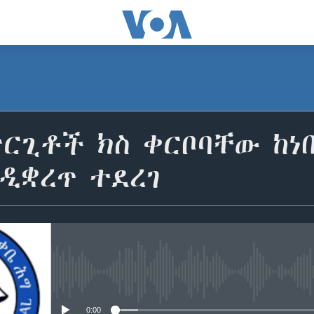
ርጊቶች ክስ ቀርቦባቸው ከነ
ዲቋረጥ ተደረገ
No media source currently avail
0:00