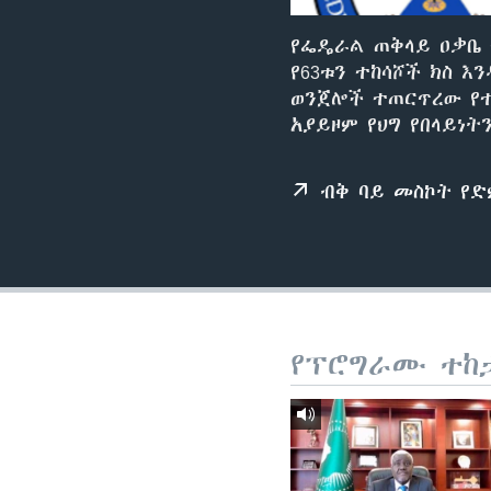
የፌዴራል ጠቅላይ ዐቃቤ 
የ63ቱን ተከሳሾች ክስ 
ወንጀሎች ተጠርጥረው የተ
አያይዞም የህግ የበላይነ
ብቅ ባይ መስኮት የ
የፕሮግራሙ ተከ