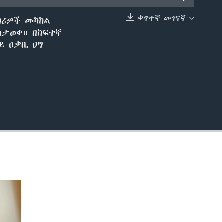
ቀጥተኛ መገናኛ
ጣሪዎች መካከል
EMBED
ስታወቀ። በከፍተኛ
ይ ዐቃቢ ህግ