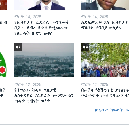
ማርች 14, 2025
ማርች 14, 2025
ደቡብ
የኢትዮጵያ ፌደራል መንግሥት
አይኤምኤፍ እና ኢትዮጵያ
በዶ.ር ደብረ ጽዮን የሚመራው
ግሽበት ትንበያ ተለያዩ
የህወሓት ቡድን ወቀሰ
ማርች 12, 2025
ማርች 12, 2025
ስት
የትግራይ ክልል ጊዜያዊ
በሐዋሳ ዩኒቨርሲቲ ያገለገሉ
ወቀ
አስተዳደር የፌደራል መንግሥቱን
ሠራተኞች መታዳቸውን ገ
ጣልቃ ገብነት ጠየቀ
ሁሉንም ክፍሎች ይ