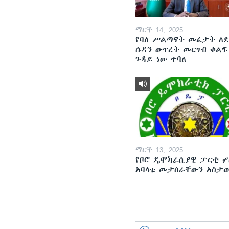
ማርች 14, 2025
የባለ ሥልጣናት መፈታት ለ
ሱዳን ውጥረት መርገብ ቁልፍ
ጉዳይ ነው ተባለ
ማርች 13, 2025
የቦሮ ዴሞክራሲያዊ ፓርቲ ሦ
አባላቱ መታሰራቸውን አስታ