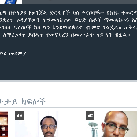
ህግ በተለያዩ የወንጀል ድርጊቶች ክስ ቀርቦባቸው ከነበሩ ተጠር
እንዲቋረጥ ጉዳያቸውን ለሚመለከተው ፍርድ ቤቶች ማመልክቱን አ
ከሰሱ ግለሰቦች ክስ ግን እንደማይቋረጥ ጨምሮ ገልጿል። ጠቅላ
ትን ለማረጋገጥ ይበልጥ ተጠናክረን በመሥራት ላይ ነን ብሏል።
ድምፅ መስምያ
ታታይ ክፍሎች