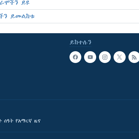
ራሞችን ይዩ
ችን ይመልከቱ
ይከተሉን
ት ሰዓት የአማርኛ ዜና