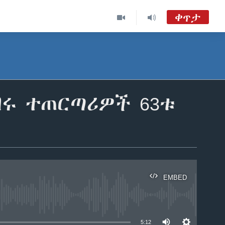
ቀጥታ
ከምሽቱ 3:00 የአማርኛ ዜና
TVMC09
ሐሙስ፡-ከምሽቱ ሦስት ሰዓት የአማርኛ ዜና
በሩ ተጠርጣሪዎች 63ቱ
VOA Amharic Audio Tube
EMBED
able
5:12