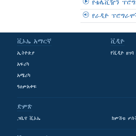
የቴሌቪዥን ፕሮግ
የራዲዮ ፕሮግራሞ
ቪኦኤ አማርኛ
ቪዲዮ
ኢትዮጵያ
የቪዲዮ ዘገባ
አፍሪካ
አሜሪካ
ዓለምአቀፍ
ድምጽ
ጋቢና ቪኦኤ
ከምሽቱ ሦስ