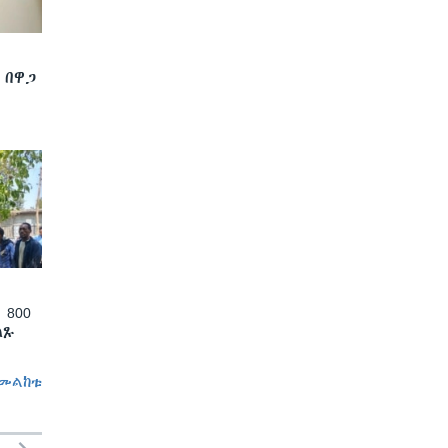
 በዋጋ
 800
ለጹ
መልከቱ