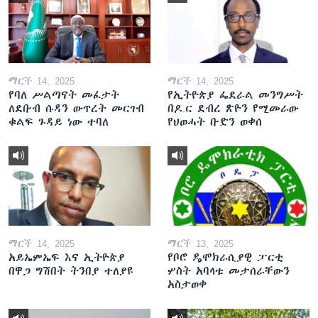
ማርች 14, 2025
ማርች 14, 2025
የባለ ሥልጣናት መፈታት
የኢትዮጵያ ፌደራል መንግሥት
ለደቡብ ሱዳን ውጥረት መርገብ
በዶ.ር ደብረ ጽዮን የሚመራው
ቁልፍ ጉዳይ ነው ተባለ
የህወሓት ቡድን ወቀሰ
ማርች 14, 2025
ማርች 13, 2025
አይኤምኤፍ እና ኢትዮጵያ
የቦሮ ዴሞክራሲያዊ ፓርቲ
በዋጋ ግሽበት ትንበያ ተለያዩ
ሦስት አባላቱ መታሰራቸውን
አስታወቀ