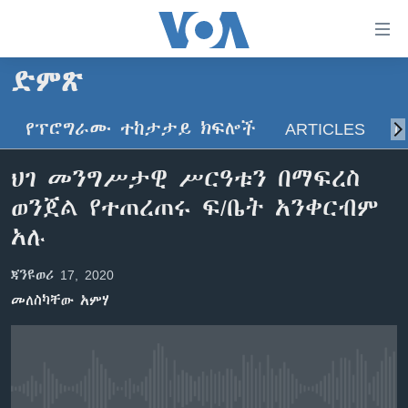
በቀላሉ
የመሥሪያ
ማገናኛዎች
ድምጽ
ዜና
ወደ
ዋናው
የፕሮግራሙ ተከታታይ ክፍሎች
ARTICLES
ስ
ኑሮ በጤንነት
ኢትዮጵያ
ይዘት
ጋቢና ቪኦኤ
እለፍ
አፍሪካ
ህገ መንግሥታዊ ሥርዓቱን በማፍረስ
ወደ
ከምሽቱ ሦስት ሰዓት የአማርኛ ዜና
ዓለምአቀፍ
ወንጀል የተጠረጠሩ ፍ/ቤት አንቀርብም
ዋናው
ቪዲዮ
ይዘት
አሜሪካ
አሉ
እለፍ
የፎቶ መድብሎች
መካከለኛው ምሥራቅ
ወደ
ጃንዩወሪ 17, 2020
ክምችት
ዋናው
መለስካቸው አምሃ
ይዘት
እለፍ
Learning English
ይከተሉን
No media source currently available