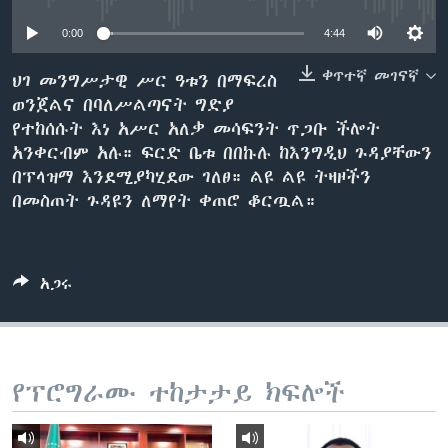
0:00
4:44
ቋንቋዎች
ቀጥተኛ መገናኛ
ህገ መንግሥታዊ ሥር ዓቱን በማፍረስ
ወንጀልና በባለሥልጣናት ግድያ
የተከሰሱት እነ አሥር አለቃ መሳፍንት ጥጋቡ ችሎት
አንቀርብም አሉ። ፍርድ ቤቱ በበኩሉ ከእንግዲህ ጉዳያቸውን
በፕላዝማ እንደሚያካሂደው ገለፀ። ልዩ ልዩ ትዛዞችን
በመስጠት ጉዳዩን ለማየት ቀጠሮ ቆርጧል።
አጋሩ
የፕሮግራሙ ተከታታይ ክፍሎች