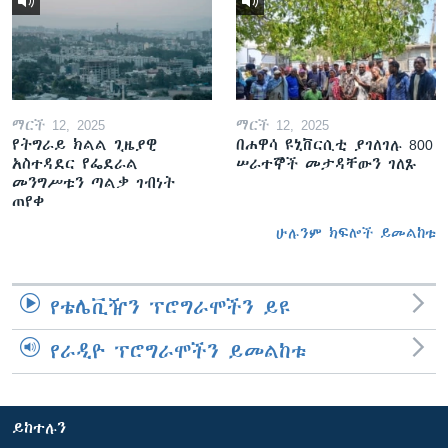
ማርች 12, 2025
ማርች 12, 2025
የትግራይ ክልል ጊዜያዊ
በሐዋሳ ዩኒቨርሲቲ ያገለገሉ 800
አስተዳደር የፌደራል
ሠራተኞች መታዳቸውን ገለጹ
መንግሥቱን ጣልቃ ገብነት
ጠየቀ
ሁሉንም ክፍሎች ይመልከቱ
የቴሌቪዥን ፕሮግራሞችን ይዩ
የራዲዮ ፕሮግራሞችን ይመልከቱ
ይከተሉን