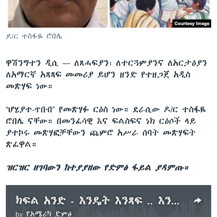
ቋንቋዎች
ዶ/ር ተስፋዬ ሮበሌ
ዋሽንግተን ዲሲ —
ለጸሓፍያን፣ ለተርጓምያንና ለአርታዕያን
ለአማርኛ አጻጻፍ መመሪያ ይሆን ዘንድ የተዘጋጀ አዲስ
መጽሃፍ ነው።
“ሆሄያተ-ጥበብ” የመጽሃፉ ርዕስ ነው። ደራሲው ዶ/ር ተስፋዬ
ሮበሌ ናቸው። በመንፈሳዊ እና ፍልስፍና ነክ ርዕሶች ላይ
ያተኮሩ መጽሃፎቻቸውን ጨምሮ አሥራ ሰባት መጽሃፍት
ጽፈዋል።
ዝርዝር ዘገባውን ከተያያዘው የድምፅ ፋይል ያዳምጡ።
ክፍል አንድ - እንዴት እንጻፍ .. እንዴትስ እናንብ?
by
የአሜሪካ ድምፅ