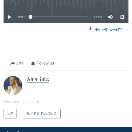
No media source currently available
0:00
17:59
ቀጥተኛ መገናኛ
አጋሩ
Follow us
አሉላ ከበደ
This item is part of
ዜና
ኢትዮጵያ/ኤርትራ