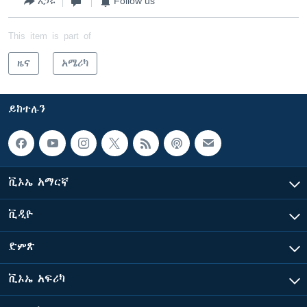
አጋሩ
Follow us
This item is part of
ዜና
አሜሪካ
ይከተሉን
ቪኦኤ አማርኛ
ቪዲዮ
ድምጽ
ቪኦኤ አፍሪካ