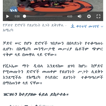
0:00
4:03
ቋንቋዎች
የቻይና ድሮኖች የደህንነት ስጋት ደቅነዋል -
ቀጥተኛ መገናኛ
አሜሪካ
ቻይና ሠር የሆኑ ድሮኖች ገበያውን በበላይነት የተቆጣጠሩ
ሲሆኑ፣ በአሜሪካ መንግሥታዊ መሥሪያ ቤቶችም ጭምር
ጥቅም ላይ በመዋል ላይ ናቸው።
የቪኦኤው ማት ዲብል እንደላከው ዘገባ ከሆነ፣ ከቻይና
የሚመጡትን ድሮኖች መጠቀም የደህንነት ሥጋት ሊደቅኑ
እንደሚችሉ የአሜሪካ የሳይበር ደህንነት ተቆጣጣሪዎች
በማስጠንቀ ላይ ናቸው።
ዝርዝሩን ከተያያዘው ፋይል ይከታተሉ።