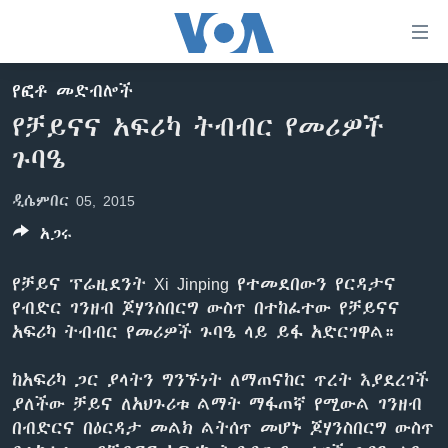
በቀላሉ
የመሥሪያ
ማገናኛዎች
የፎቶ መድብሎች
ዜና
ወደ
የቻይናና አፍሪካ ትብብር የመሪዎች
ዋናው
ኑሮ በጤንነት
ኢትዮጵያ
ጉባዔ
ይዘት
ጋቢና ቪኦኤ
እለፍ
አፍሪካ
ዲሴምበር 05, 2015
ወደ
ከምሽቱ ሦስት ሰዓት የአማርኛ ዜና
ዓለምአቀፍ
ዋናው
አጋሩ
ቪዲዮ
ይዘት
አሜሪካ
እለፍ
የቻይና ፕሬዚደንት Xi Jinping የተመደበውን የርዳታና
የፎቶ መድብሎች
መካከለኛው ምሥራቅ
ወደ
የብድር ገንዘብ ጆሃንስበርግ ውስጥ በተከፈተው የቻይናና
ክምችት
ዋናው
አፍሪካ ትብብር የመሪዎች ጉባዔ ላይ ይፋ አድርገዋል።
ይዘት
እለፍ
Learning English
ከአፍሪካ ጋር ያላትን ግንኙነት ለማጠናከር ጥረት እያደረገች
ያለችው ቻይና ለአህጉሪቱ ልማት ማፋጠኛ የሚውል ገንዘብ
በብድርና በዕርዳታ መልክ ልትሰጥ መሆኑ ጆሃንስበርግ ውስጥ
ይከተሉን