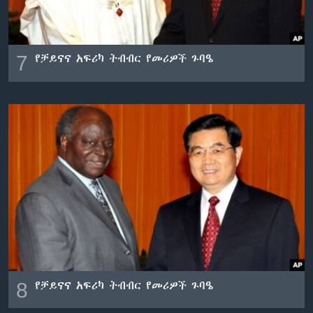
7
የቻይናና አፍሪካ ትብብር የመሪዎች ጉባዔ
8
የቻይናና አፍሪካ ትብብር የመሪዎች ጉባዔ