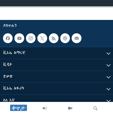
ይከተሉን
ቪኦኤ አማርኛ
ቪዲዮ
ድምጽ
ቪኦኤ አፍሪካ
ስለ እኛ
ቀጥታ