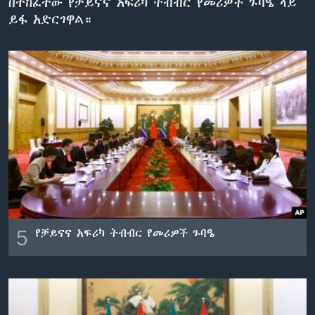
በተከፈተው የቻይናና አፍሪካ ትብብር የመሪዎች ጉባዔ ላይ
ይፋ አድርገዋል።
ቋንቋዎች
5
የቻይናና አፍሪካ ትብብር የመሪዎች ጉባዔ