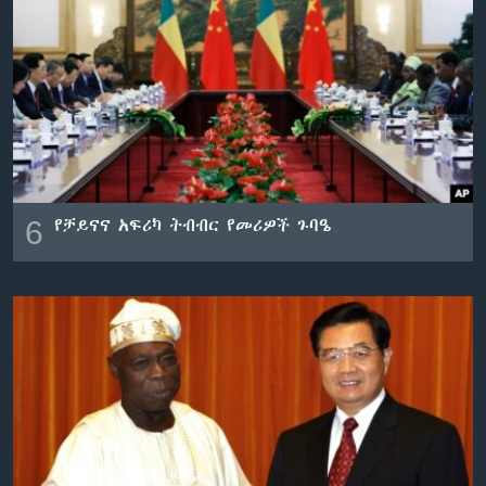
6
የቻይናና አፍሪካ ትብብር የመሪዎች ጉባዔ