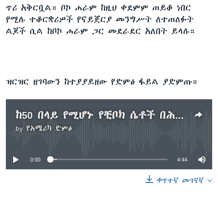
ጥሪ አቅርቧል። ቦኮ ሐራም ከዚህ ቀደምም ጠይቆ ነበር
የሚሉ ተቆርቋሪዎች የናይጀርያ መንግሥት ለተጠለፉት
ልጆች ሲል ከቦኮ ሐራም ጋር መደራደር አለበት ይላሉ።
ዝርዝር ዘገባውን ከተያያይዘው የድምፅ ፋይል ያድምጡ።
ከ50 በላይ የሚሆኑ የቺቦክ ሴቶች በሕይወት መኖራቸውን የሚያሳይ ቪድዮ ተገኘ
by
የአሜሪካ ድምፅ
No media source currently available
0:00
4:44
ቀጥተኛ መገናኛ