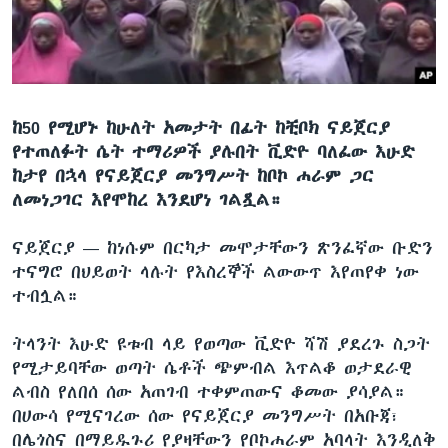
ቋንቋዎች
ከ50 የሚሆኑ ከሁለት አመታት በፊት ከቺቦክ ናይጀርያ
የተጠለፉት ሴት ተማሪዎች ያሉበት ቪድዮ ባለፈው እሁድ
ከታየ በኋላ የናይጀርያ መንግሥት ከቦኮ ሐራም ጋር
ለመነጋገር እየሞከረ እንደሆነ ገልጿል።
ናይጀርያ —
ከነሱም በርካታ መሞታቸውን ጽንፈኛው ቡድን
ተናግሮ በህይወት ላሉት የእስረኞች ልውውጥ እየጠየቀ ነው
ተብሏል።
ትላንት እሁድ ዩቱብ ላይ የወጣው ቪድዮ ሻሽ ያደረጉ ስጋት
የሚታይባቸው ወጣት ሴቶች ጭምብል እጥልቆ ወታደራዊ
ልብስ የለበሰ ሰው አጠገብ ተቀምጠውና ቆመው ያሳያል።
በሀውሳ የሚናገረው ሰው የናይጀርያ መንግሥት በአቡጃ፣
በሌጎስና በማይዱጉሪ የያዛቸውን የቦኮሐራም አባላት እንዲለቅ