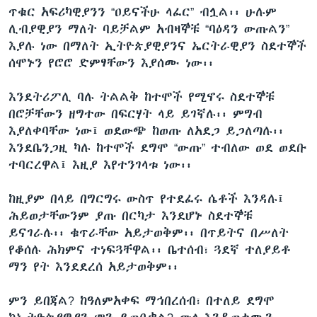
ጥቁር አፍሪካዊያንን “ዐይናችሁ ላፈር” ብሏል፡፡ ሁሉም
ሊብያዊያን ማለት ባይቻልም አብዛኞቹ “ባዕዳን ውጡልን”
እያሉ ነው በማለት ኢትዮጵያዊያንና ኤርትራዊያን ስደተኞች
ቋንቋዎች
ሰሞኑን የሮሮ ድምፃቸውን እያሰሙ ነው፡፡
እንደትሪፖሊ ባሉ ትልልቅ ከተሞች የሚኖሩ ስደተኞቹ
በሮቻቸውን ዘግተው በፍርሃት ላይ ይገኛሉ፡፡ ምግብ
እያለቀባቸው ነው፤ ወደውጭ ከወጡ ለአደጋ ይጋለጣሉ፡፡
እንደቤንጋዚ ካሉ ከተሞች ደግሞ “ውጡ” ተብለው ወደ ወደቡ
ተባርረዋል፤ እዚያ እየተንገላቱ ነው፡፡
ከዚያም በላይ በግርግሩ ውስጥ የተደፈሩ ሴቶች እንዳሉ፤
ሕይወታቸውንም ያጡ በርካታ እንደሆኑ ስደተኞቹ
ይናገራሉ፡፡ ቁጥራቸው አይታወቅም፡፡ በጥይትና በሥለት
የቆሰሉ ሕክምና ተነፍጓቸዋል፡፡ ቤተሰብ፣ ጓደኛ ተለያይቶ
ማን የት እንደደረሰ አይታወቅም፡፡
ምን ይበጃል? ከዓለምአቀፍ ማኅበረሰብ፣ በተለይ ደግሞ