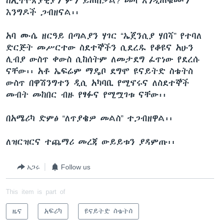
ከኢትዮጵያዊያን ምን ይጠበቃል? መላ እንዲጠቁሙን
እንግዶች ጋብዘናል፡፡
አባ ሙሴ ዘርዓይ በጣልያን ሃገር “ኤጀንሲያ ሃበሻ” የተባለ
ድርጅት መሥርተው ስደተኞችን ሲደረዱ የቆዩና አሁን
ሊብያ ውስጥ ቀውስ ሲከሰትም ለመታደግ ፈጥነው የደረሱ
ናቸው፡፡ አቶ ኤፍሬም ማዴቦ ደግሞ ዩናይትድ ስቴትስ
ውስጥ በዋሽንግተን ዲሲ አካባቢ የሚኖሩና ለስደተኞች
መብት መከበር ብዙ የፃፉና የሚሟገቱ ናቸው፡፡
በአሜሪካ ድምፅ “ለጥያቄዎ መልስ” ተጋብዘዋል፡፡
ለዝርዝርና ተጨማሪ መረጃ ውይይቱን ያዳምጡ፡፡
አጋሩ
Follow us
This item is part of
ዜና
አፍሪካ
ዩናይትድ ስቴትስ