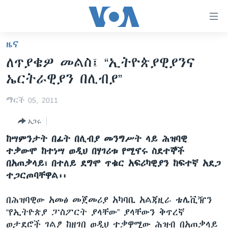
በቀላሉ
የመሥሪያ
ማገናኛዎች
ዜና
ዜና
ወደ
ለጥያቄዎ መልስ፤ “ኢትዮጵያዊያንና
ዋናው
ኑሮ በጤንነት
ኢትዮጵያ
ኤርትራዊያን በሊብያ”
ይዘት
ጋቢና ቪኦኤ
እለፍ
አፍሪካ
ማርች 05, 2011
ወደ
ከምሽቱ ሦስት ሰዓት የአማርኛ ዜና
ዓለምአቀፍ
ዋናው
አጋሩ
ቪዲዮ
ይዘት
አሜሪካ
ከሣምንታት በፊት በሊብያ መንግሥት ላይ ሕዝባዊ
እለፍ
የፎቶ መድብሎች
መካከለኛው ምሥራቅ
ተቃውሞ ከተነሣ ወዲህ በሃገሪቱ የሚኖሩ ስደተኞች
ወደ
በአጠቃላይ፣ በተለይ ደግሞ ጥቁር አፍሪካዊያን ከፍተኛ አደጋ
ክምችት
ዋናው
ተጋርጦባቸዋል፡፡
ይዘት
እለፍ
Learning English
በሕዝባዊው አመፅ መጀመሪያ አካባቢ አልጃዚራ ቴሌቪዥን
“የኢትዮጵያ ፓስፖርት ያላቸው” ያላቸውን ቅጥረኛ
ይከተሉን
ወታደሮች ገልፆ ከዘገበ ወዲህ ተቃዋሚው ሕዝብ በአጠቃላይ