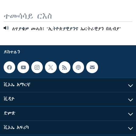
ተመሳሳይ ርእስ
ለጥያቄዎ መልስ፤ “ኢትዮጵያዊያንና ኤርትራዊያን በሊብያ”
ይከተሉን
ቪኦኤ አማርኛ
ቪዲዮ
ድምጽ
ቪኦኤ አፍሪካ