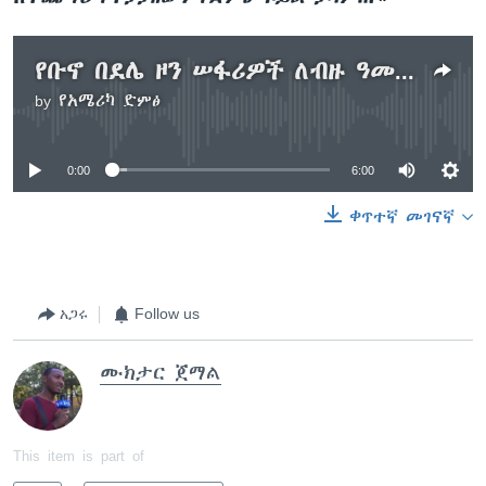
የቡኖ በደሌ ዞን ሠፋሪዎች ለብዙ ዓመታት እየተሰቃየን ነው ሲሉ አማረሩ
by
የአሜሪካ ድምፅ
No media source currently available
0:00
6:00
ቀጥተኛ መገናኛ
አጋሩ
Follow us
ሙክታር ጀማል
This item is part of