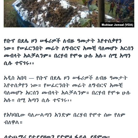
ቋንቋዎች
የቡኖ በደሌ ዞን ሠፋሪዎች ለብዙ ዓመታት እየተሰቃየን
ነው። የሠፈርንበት መሬት ለግብርና አመቺ ባለመሆኑ አርሰን
መብላት አልቻልንም። በረሃብ የሞቱ ሁሉ አሉ። ሰሚ አጣን
ሲሉ ተናገሩ፡፡
አዲስ አበባ —
የቡኖ በደሌ ዞን ሠፋሪዎች ለብዙ ዓመታት
እየተሰቃየን ነው። የሠፈርንበት መሬት ለግብርና አመቺ
ባለመሆኑ አርሰን መብላት አልቻልንም። በረሃብ የሞቱ ሁሉ
አሉ። ሰሚ አጣን ሲሉ ተናገሩ፡፡
የአካባቢው ባለሥልጣን አንድም በረሃብ የሞተ ሰው የለም
ብለዋል።
ለተጨማሪ የተያያዘውን የድምፅ ፋይል ያዳምጡ
።