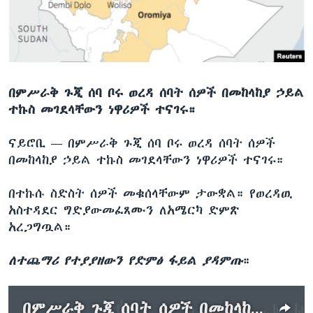
ቋንቋዎች
በምሥራቅ ጉጂ ሰባ ቦሩ ወረዳ ሰባት ሰዎች በመከላከያ ኃይል
ተኩስ መገደላቸውን ነዋሪዎች ተናገሩ።
ናይሮቢ —
በምሥራቅ ጉጂ ሰባ ቦሩ ወረዳ ሰባት ሰዎች
በመከላከያ ኃይል ተኩስ መገደላቸውን ነዋሪዎች ተናገሩ።
በተኩሱ ስድስት ሰዎች መቁሰላቸውም ታውቋል። የወረዳዉ
አስተዳደር ግድያውመፈጸሙን ለአሜርካ ድምጽ
አረጋግጧል።
ለተጨማሪ የተያያዘውን የድምፅ ፋይል ያዳምጡ
።
በምሥራቅ ጉጂ ሰባት ሰዎች በመከላከያ ኃይል መገደላቸው ተነገረ