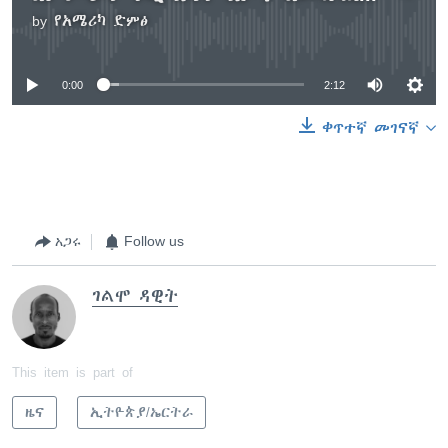
by
የአሜሪካ ድምፅ
No media source currently available
0:00
2:12
ቀጥተኛ መገናኛ
አጋሩ
Follow us
ገልሞ ዳዊት
This item is part of
ዜና
ኢትዮጵያ/ኤርትራ