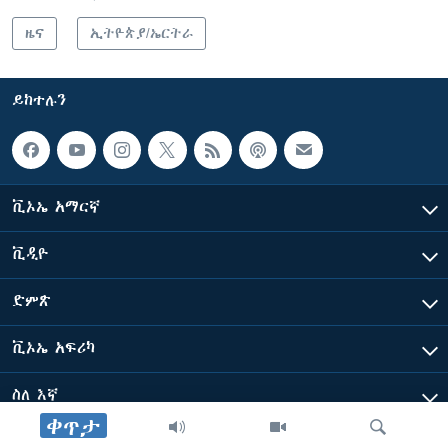
ዜና
ኢትዮጵያ/ኤርትራ
ይከተሉን
ቪኦኤ አማርኛ
ቪዲዮ
ድምጽ
ቪኦኤ አፍሪካ
ስለ እኛ
ቀጥታ