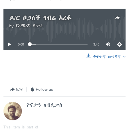
ዶ/ር ቦጋለች ገብሬ አረፉ
by
የአሜሪካ ድምፅ
No media source currently available
0:00
3:40
ቀጥተኛ መገናኛ
አጋሩ
Follow us
ዮናታን ዘብዴዎስ
This item is part of