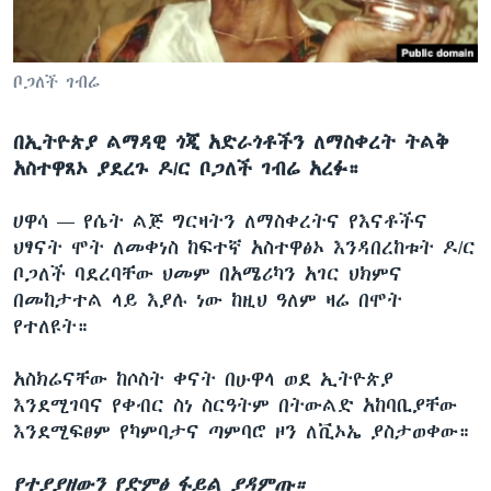
ቋንቋዎች
ቦጋለች ገብሬ
በኢትዮጵያ ልማዳዊ ጎጂ አድራጎቶችን ለማስቀረት ትልቅ
አስተዋጸኦ ያደረጉ ዶ/ር ቦጋለች ገብሬ አረፉ።
ሀዋሳ —
የሴት ልጅ ግርዛትን ለማስቀረትና የእናቶችና
ህፃናት ሞት ለመቀነስ ከፍተኛ አስተዋፅኦ እንዳበረከቱት ዶ/ር
ቦጋለች ባደረባቸው ህመም በአሜሪካን አገር ህክምና
በመከታተል ላይ እያሉ ነው ከዚህ ዓለም ዛሬ በሞት
የተለዩት።
አስክሬናቸው ከሶስት ቀናት በሁዋላ ወደ ኢትዮጵያ
እንደሚገባና የቀብር ስነ ስርዓትም በትውልድ አከባቢያቸው
እንደሚፍፀም የካምባታና ጣምባሮ ዞን ለቪኦኤ ያስታወቀው።
የተያያዘውን የድምፅ ፋይል ያዳምጡ።