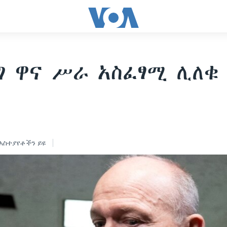
ግ ዋና ሥራ አስፈፃሚ ሊለቁ
አስተያየቶችን ይዩ