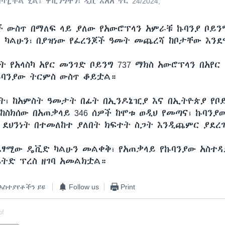
ፒቶል ሂል፤ ዋሺንግተን፣ ዲሲ እአአ ጥር 24/2024,
ች ውስጥ በማለፍ ላይ ያለው የአውሮፕላን አምራቹ ኩባንያ ቦይን
 ካልሁን፣ በያዝነው የፈረንጆች ዓመት መጨረሻ ከቦታቸው እን
ት የአላስካ አየር መንገድ ቦይንግ 737 ማክስ አውሮፕላን በአየር 
ኩባንያው ትርምስ ውስጥ ቆይቷል።
ተት፣ ከአምስት ዓመታት በፊት በኢንዶኔዢያ እና በኢትዮጵያ የቦይ
ከስክሰው በአጠቃላይ 346 ሰዎች ከሞቱ ወዲህ የመጣና፣ ኩባንያ
 ደህንነት በተመለከተ ያለበት ክፍተት ስጋት እንዲጨምር ያደረገ
ፈፃሚው ዴቪድ ካልሁን መልቀቅ፣ የአጠቃላይ የኩባንያው አስተዳ
ዬትድ ፕረስ ዘገባ አመልክቷል።
አስተያየቶችን ይዩ
Follow us
Print
of