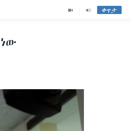
ቀጥታ
 ነው