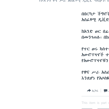
የቦይንግ ዋና ሥራ አስፈፃሚ ዴቪድ ካልሁን፣ በካ
በበርካታ ችግሮ
አስፈፃሚ ዴቪድ
ከአንድ ወር በፊ
በመንገጠሉ፣ በ
የጥር ወሩ ክስ
አውሮፕላኖች ተ
የአውሮፕላኖቹን
የዋና ሥራ አስ
እንደሆነ የአሶስ
አጋሩ
This item is part 