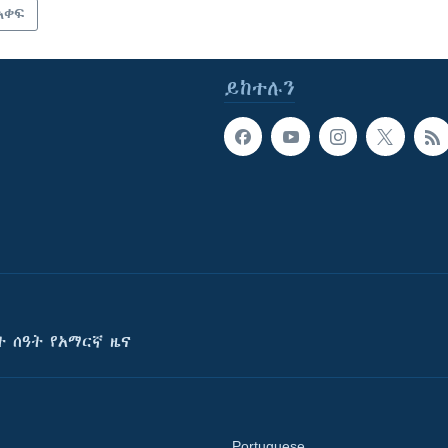
አቀፍ
ይከተሉን
ት ሰዓት የአማርኛ ዜና
Portuguese