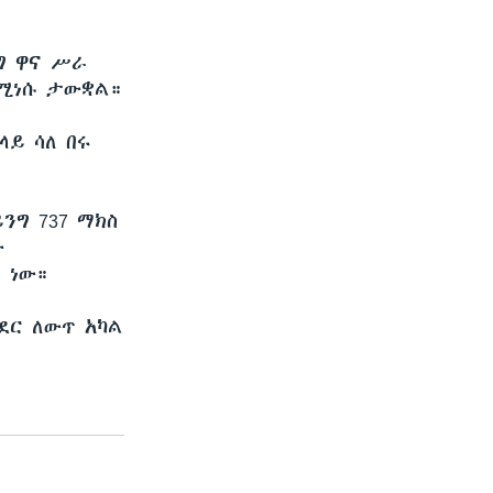
ግ ዋና ሥራ
ደሚነሱ ታውቋል።
ላይ ሳለ በሩ
ንግ 737 ማክስ
ው
 ነው።
ደር ለውጥ አካል