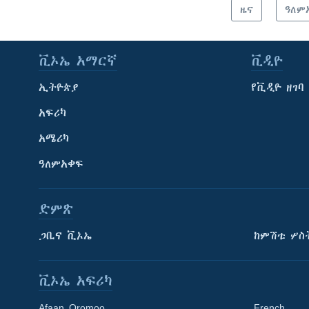
ዜና
ዓለም
ቪኦኤ አማርኛ
ቪዲዮ
ኢትዮጵያ
የቪዲዮ ዘገባ
አፍሪካ
አሜሪካ
ዓለምአቀፍ
ድምጽ
ጋቢና ቪኦኤ
ከምሽቱ ሦስ
ቪኦኤ አፍሪካ
Afaan Oromoo
French