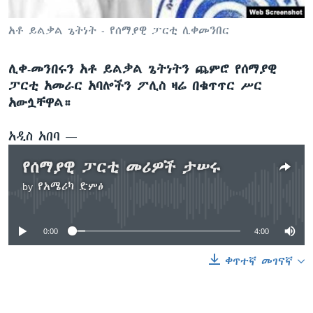
አቶ ይልቃል ጌትነት - የሰማያዊ ፓርቲ ሊቀመንበር
ቋንቋዎች
ሊቀ-መንበሩን አቶ ይልቃል ጌትነትን ጨምሮ የሰማያዊ
ፓርቲ አመራር አባሎችን ፖሊስ ዛሬ በቁጥጥር ሥር
አውሏቸዋል።
አዲስ አበባ —
የሰማያዊ ፓርቲ መሪዎች ታሠሩ
by
የአሜሪካ ድምፅ
No media source currently available
0:00
4:00
ቀጥተኛ መገናኛ