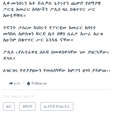
ሊቀ-መንበሩን አቶ ይልቃል ጌትነትን ጨምሮ የሰማያዊ
ፓርቲ አመራር አባሎችን ፖሊስ ዛሬ በቁጥጥር ሥር
አውሏቸዋል።
ትናንት ታስረው ከነበሩት የፓርቲው አመራር አባላት
መካከል አምስቱን ፍርድ ቤት በዋስ ሲፈታ አሥራ አራቱ
አሁንም በቁጥጥር ሥር እንዳሉ ናቸው።
ፖሊስ «ያልተፈቀደ ሰልፍ በመቀስቀሳቸው ነው ያሰርኳቸው»
ይላል።
ለዝርዝሩ የተያያዘውን የመለስካቸው አምኃን ዘገባ ያዳምጡ፡፡
አጋሩ
Follow us
This item is part of
ዜና
አፍሪካ
ኢትዮጵያ/ኤርትራ