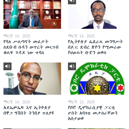
ማርች 14, 2025
ማርች 14, 2025
የባለ ሥልጣናት መፈታት
የኢትዮጵያ ፌደራል መንግሥት
ለደቡብ ሱዳን ውጥረት መርገብ
በዶ.ር ደብረ ጽዮን የሚመራው
ቁልፍ ጉዳይ ነው ተባለ
የህወሓት ቡድን ወቀሰ
ማርች 14, 2025
ማርች 13, 2025
አይኤምኤፍ እና ኢትዮጵያ
የቦሮ ዴሞክራሲያዊ ፓርቲ
በዋጋ ግሽበት ትንበያ ተለያዩ
ሦስት አባላቱ መታሰራቸውን
አስታወቀ