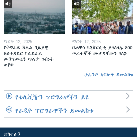
ማርች 12, 2025
ማርች 12, 2025
የትግራይ ክልል ጊዜያዊ
በሐዋሳ ዩኒቨርሲቲ ያገለገሉ 800
አስተዳደር የፌደራል
ሠራተኞች መታዳቸውን ገለጹ
መንግሥቱን ጣልቃ ገብነት
ጠየቀ
ሁሉንም ክፍሎች ይመልከቱ
የቴሌቪዥን ፕሮግራሞችን ይዩ
የራዲዮ ፕሮግራሞችን ይመልከቱ
ይከተሉን