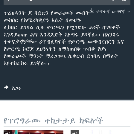
ቀጥተኛ መገናኛ
ፕሬዘዳንት ጆ ባይደን የመራጮች መብት
መከበር የአሜሪካዊያን እሴት በመሆኑ
ቋንቋዎች
ሊከበር ይገባል ሲሉ ምርጫን የሚገድቡ ሕጎች በግዛቶች
እንዳይወጡ ሕግ እንዲጸድቅ እየጣሩ ይገኛሉ፡፡ በአንጻሩ
ተቀናቃኞቻቸው ሪፐብሊካኖች የምርጫ መጭበርበርን እና
የምርጫ ኮሮጆ ደህንነትን ለማስጠበቅ ጥብቅ የሆነ
የመራጮች ማንነት ማረጋገጫ ሊቀርብ ይገባል በማለት
እየተከራከሩ ይገኛሉ፡፡
አጋሩ
የፕሮግራሙ ተከታታይ ክፍሎች