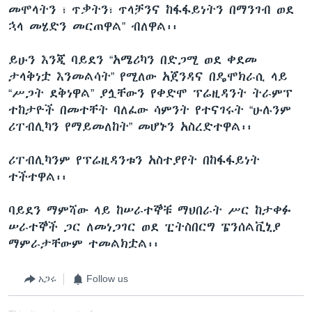
መሞላትን ፣ ጥቃትን፣ ጥላቻንና ከፋፋይነትን በማንገብ ወደ
ኋላ መሄድን መርጠዋል” ብለዋል፡፡
ይሁን እንጂ ባይደን “አሜሪካን በድጋሚ ወደ ቀደመ
ታላቅነቷ እንመልሳት” የሚለው አጀንዳና በዴሞክራሲ ላይ
“ሥጋት ደቅነዋል” ያሏቸውን የቀድሞ ፕሬዚዳንት ትራምፕ
ተከታዮች በመተቸት ባለፈው ሳምንት የተናገሩት “ሁሉንም
ሪፐብሊካን የማይመለከት” መሆኑን አስረድተዋል፡፡
ሪፐብሊካንም የፕሬዚዳንቱን አስተያየት በከፋፋይነት
ተችተዋል፡፡
ባይደን ማምሻው ላይ ከሠራተኞቹ ማህበራት ሥር ከታቀፉ
ሠራተኞች ጋር ለመነጋገር ወደ ፒትስበርግ ፔንሰልቪኒያ
ማምራታቸውም ተመልክቷል፡፡
አጋሩ
Follow us