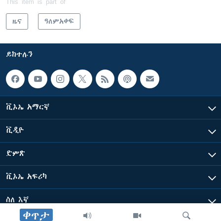
This item is part of
ዜና
ዓለምአቀፍ
ይከተሉን
ቪኦኤ አማርኛ
ቪዲዮ
ድምጽ
ቪኦኤ አፍሪካ
ስለ እኛ
ቀጥታ