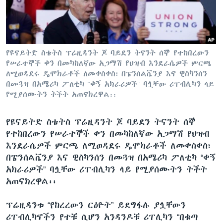
ቋንቋዎች
የዩናይትድ ስቴትስ ፕሬዚዳንት ጆ ባይደን ትናንት ሰኞ የተከበረውን
የሠራተኞች ቀን በመካከለኛው አጋማሽ የህዝብ እንደራሴዎች ምርጫ
ለሚወዳደሩ ዴሞክራቶች ለመቀስቀስ፣ በፔንሰልቬንያ እና ዊስካንሰን
በመጓዝ በአሜሪካ ፖለቲካ “ቀኝ አክራሪዎች” ባሏቸው ሪፐብሊካን ላይ
የሚያሰሙትን ትችት አጠናክረዋል፡፡
የዩናይትድ ስቴትስ ፕሬዚዳንት ጆ ባይደን ትናንት ሰኞ
የተከበረውን የሠራተኞች ቀን በመካከለኛው አጋማሽ የህዝብ
እንደራሴዎች ምርጫ ለሚወዳደሩ ዴሞክራቶች ለመቀስቀስ፣
በፔንሰልቬንያ እና ዊስካንሰን በመጓዝ በአሜሪካ ፖለቲካ “ቀኝ
አክራሪዎች” ባሏቸው ሪፐብሊካን ላይ የሚያሰሙትን ትችት
አጠናክረዋል፡፡
ፕሬዚዳንቱ “የከረረውን ርዕዮት” ይደግፋሉ ያሏቸውን
ሪፐብሊካኖችን የተቹ ሲሆን አንዳንዶቹ ሪፐሊካን “በቁጣ