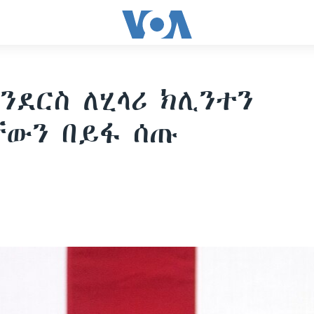
ሳንደርስ ለሂላሪ ክሊንተን
ቸውን በይፋ ሰጡ