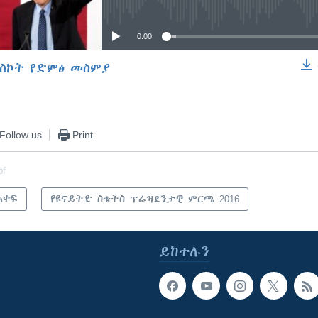
0:00
ስኮት የድምፅ መስምያ
EMBED
Follow us
Print
of
አቀፍ
የዩናይትድ ስቴትስ ፕሬዝደንታዊ ምርጫ 2016
ይከተሉን