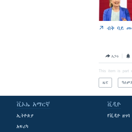
ብቅ ባይ መ
አጋሩ
This item is part 
ዜና
ዓለም
ቪኦኤ አማርኛ
ቪዲዮ
ኢትዮጵያ
የቪዲዮ ዘገባ
አፍሪካ