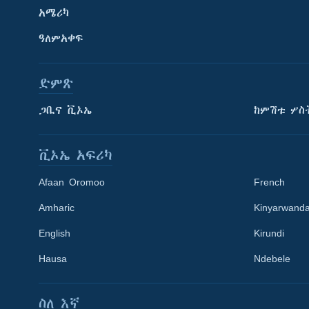
አሜሪካ
ዓለምአቀፍ
ድምጽ
ጋቢና ቪኦኤ
ከምሽቱ ሦስ
ቪኦኤ አፍሪካ
Afaan Oromoo
French
Amharic
Kinyarwand
English
Kirundi
Learning English
Hausa
Ndebele
ይከተሉን
ስለ እኛ