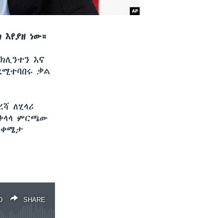
 እየያዘ ነው።
ክሊንተን እና
ደሚተባበሩ ቃል
ሻ ለሂላሪ
ቅላላ ምርጫው
ጠቀሜታ
D
SHARE