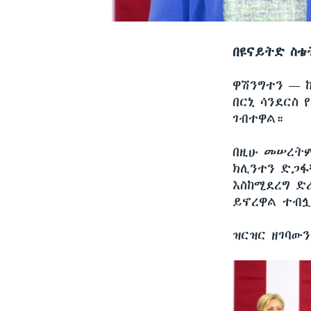
በዩናይትድ ስቴ
ዋሽንግተን —
በርኒ ሳንደርስ
ገብተዋል።
በዚሁ መሠረትም
ክሊንተን ድጋፋ
እስከሚደረግ ድ
ይኖረዋል ተብ
ዝርዝር ዘገባው