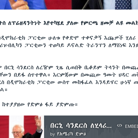
ትስ ለፕሬዘዳንትነት እየተካሄደ ያለው የምርጫ ዘመቻ ልዩ መልክ
ከዲሞክራቲክ ፓርቲው ሁለቱ የቀድሞ ተቀናቃኝ እጩዎች ሂለሪ 
 የሪፑብሊካን ፓርቲውን ተወካይ ዶናልድ ትራንፕን ለማሸነፍ እን
 በርኒ ሳንደርስ ለረዥም ጊዜ ሲጠበቅ ቢቆይም ትላንት በመጨረ
ቸውን በይፋ ሰጥተዋል። እርምጃውም በመጪው ዓመት ህዳር ጠ
ረስ በዲሞክራቲክ ፓርቲው ውስጥ መከፋፈል እንዳይኖር ሁነኛ 
ሏል።
ን ከተያያዘው የድምፅ ፋይ ያድምጡ።
በርኒ ሳንደርስ ለሂላሪ ክሊንተን ድጋፋቸውን በይፋ ሰጡ
EMBE
by
የአሜሪካ ድምፅ
No media source currently available