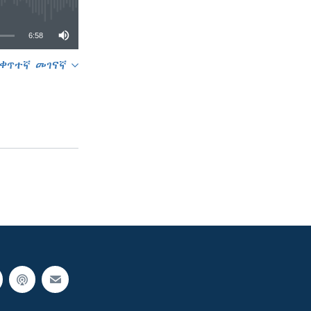
6:58
ቀጥተኛ መገናኛ
SHARE