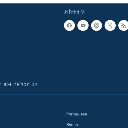
ይከተሉን
ት ሰዓት የአማርኛ ዜና
Portuguese
a
Shona