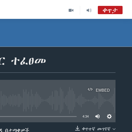
ቀጥታ
ከምሽቱ 3:00 የአማርኛ ዜና
TVMC09
ዐርብ፡-ከምሽቱ ሦስት ሰዓት የአማርኛ ዜና
ር ተፈፀመ
VOA Amharic Audio Tube
EMBED
able
4:34
ቀጥተኛ መገናኛ
ለዳ በታጣቂዎች