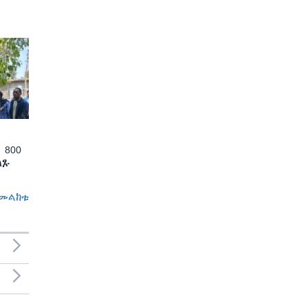
 800
ለጹ
መልከቱ