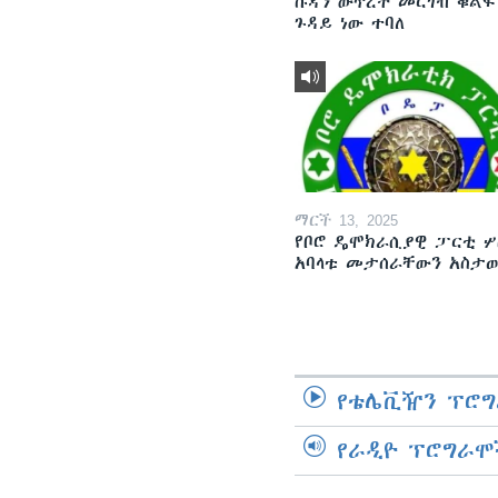
ሱዳን ውጥረት መርገብ ቁልፍ
ጉዳይ ነው ተባለ
ማርች 13, 2025
የቦሮ ዴሞክራሲያዊ ፓርቲ ሦ
አባላቱ መታሰራቸውን አስታ
የቴሌቪዥን ፕሮግ
የራዲዮ ፕሮግራሞ