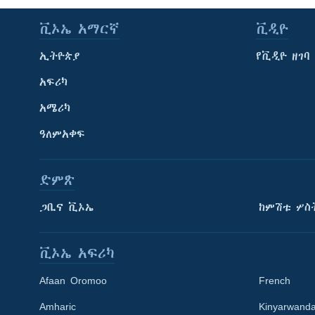
ቪኦኤ አማርኛ
ቪዲዮ
ኢትዮጵያ
የቪዲዮ ዘገባ
አፍሪካ
አሜሪካ
ዓለምአቀፍ
ድምጽ
ጋቢና ቪኦኤ
ከምሽቱ ሦስ
ቪኦኤ አፍሪካ
Afaan Oromoo
French
Amharic
Kinyarwand