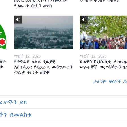
በዶ.ር ደብረ ጽዮን የሚመራው
ግሽበት ትንበያ ተለያዩ
የህወሓት ቡድን ወቀሰ
ማርች 12, 2025
ማርች 12, 2025
ስት
የትግራይ ክልል ጊዜያዊ
በሐዋሳ ዩኒቨርሲቲ ያገለገሉ
ወቀ
አስተዳደር የፌደራል መንግሥቱን
ሠራተኞች መታዳቸውን ገ
ጣልቃ ገብነት ጠየቀ
ሁሉንም ክፍሎች ይ
ራሞችን ይዩ
ችን ይመልከቱ