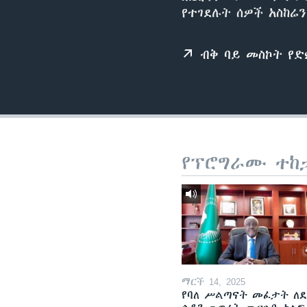
የተገደሉት ሰዎች አስከሬ
ብቅ ባይ መስኮት የ
የፕሮግራሙ ተከ
ማርች 14, 2025
የባለ ሥልጣናት መፈታት ለ