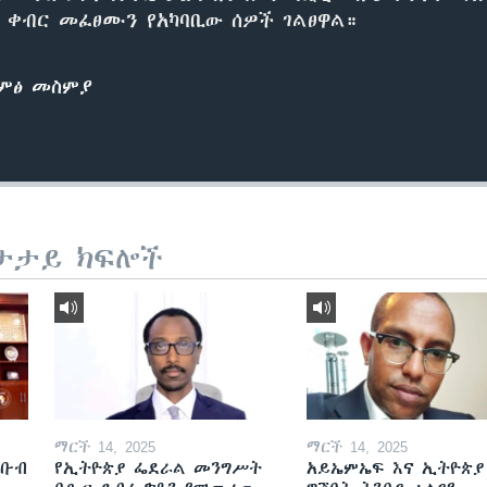
ን ቀብር መፈፀሙን የአካባቢው ሰዎች ገልፀዋል።
ድምፅ መስምያ
ታታይ ክፍሎች
ማርች 14, 2025
ማርች 14, 2025
ደቡብ
የኢትዮጵያ ፌደራል መንግሥት
አይኤምኤፍ እና ኢትዮጵያ