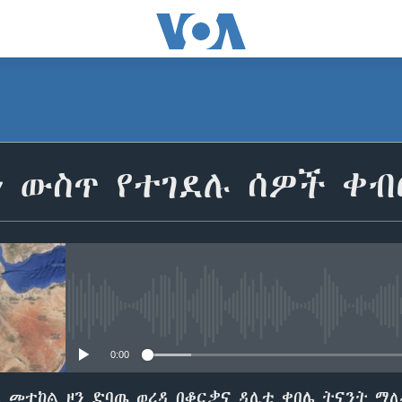
ን ውስጥ የተገደሉ ሰዎች ቀብ
No media source currently avail
0:00
 መተከል ዞን ድባጤ ወረዳ በቆርቃና ዳሊቲ ቀበሌ ትናንት ማ