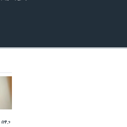
EMBED
 በዋጋ