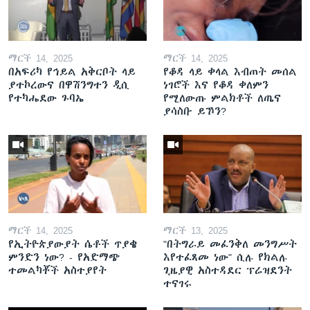
ማርች 14, 2025
ማርች 14, 2025
በአፍሪካ የኅይል አቅርቦት ላይ
የቆዳ ላይ ቀላል እብጠት መሰል
ያተኮረውና በዋሽንግተን ዲሲ
ነገሮች እና የቆዳ ቀለምን
የተካሔደው ጉባኤ
የሚለውጡ ምልክቶች ለጤና
ያሳስቡ ይኾን?
ማርች 14, 2025
ማርች 13, 2025
የኢትዮጵያውያት ሴቶች ጥያቄ
"በትግራይ መፈንቅለ መንግሥት
ምንድን ነው? - የአድማጭ
እየተፈጸመ ነው" ሲሉ የክልሉ
ተመልካቾች አስተያየት
ጊዜያዊ አስተዳደር ፕሬዝደንት
ተናገሩ