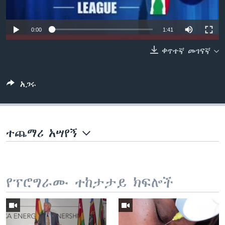
0:00
1:41
ቋንቋዎች
ቀጥተኛ መገናኛ
አጋሩ
ተጨማሪ አሣየኝ
የፕሮግራሙ ተከታታይ ክፍሎች