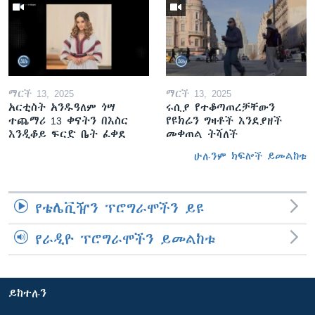
ማርች 13, 2025
ማርች 13, 2025
አርቲስት አንዱዓለም ጎሣ
ሩሲያ የተቆጣጠረቻቸውን
ተጨማሪ 13 ቀናትን በእስር
የዩክሬን ግዛቶች እንደያዘች
እንዲቆይ ፍርድ ቤት ፈቀደ
መቀጠል ትሻለች
ሁሉንም ክፍሎች ይመልከቱ
የቴሌቪዥን ፕሮግራሞችን ይዩ
የራዲዮ ፕሮግራሞችን ይመልከቱ
ይከተሉን