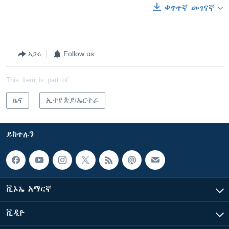
ቀጥተኛ መገናኛ
አጋሩ
Follow us
This item is part of
ዜና
ኢትዮጵያ/ኤርትራ
ይከተሉን
ቪኦኤ አማርኛ
ቪዲዮ