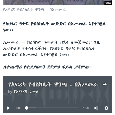
የአፍሪካ የብስክሌት ዋንጫ - በአሥመራ
ቋንቋዎች
የአህጉር ዓቀፍ የብስክሌት ውድድር በአሥመራ እየተካሄደ
ነው፡፡
አሥመራ —
ከረዥም ዓመታት በኋላ ለመጀመሪያ ጊዜ
ኢትዮጵያ የተሳተፈችበት የአህጉር ዓቀፍ የብስክሌት
ውድድር በአሥመራ እየተካሄደ ነው፡፡
ለተጨማሪ የተያያዘውን የድምፅ ፋይል ያዳምጡ
።
የአፍሪካ የብስክሌት ዋንጫ - በአሥመራ
by
የአሜሪካ ድምፅ
No media source currently available
0:00
1:50