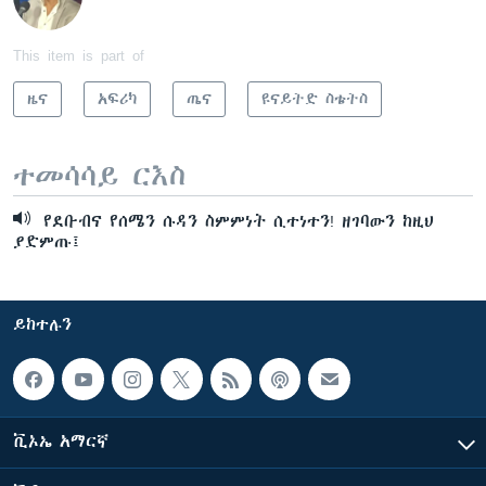
This item is part of
ዜና
አፍሪካ
ጤና
ዩናይትድ ስቴትስ
ተመሳሳይ ርእስ
የደቡብና የሰሜን ሱዳን ስምምነት ሲተነተን! ዘገባውን ከዚህ
ያድምጡ፤
ይከተሉን
ቪኦኤ አማርኛ