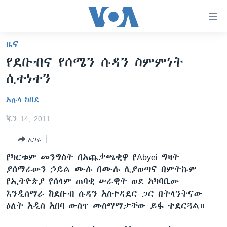
በቀላሉ
የመሥሪያ
ማገናኛዎች
ዜና
ዜና
ወደ
የደቡብና የሰሜን ሱዳን ስምምነት
ዋናው
ኑሮ በጤንነት
ኢትዮጵያ
ሲተነተን
ይዘት
ጋቢና ቪኦኤ
እለፍ
አፍሪካ
አሉላ ከበደ
ወደ
ከምሽቱ ሦስት ሰዓት የአማርኛ ዜና
ዓለምአቀፍ
ዋናው
ጁን 14, 2011
ቪዲዮ
ይዘት
አሜሪካ
እለፍ
አጋሩ
የፎቶ መድብሎች
መካከለኛው ምሥራቅ
ወደ
የካርቱም መንግስት በአጨቃጫቂዋ የAbyei ግዛት
ክምችት
ዋናው
ያሰማራውን ኃይል ሙሉ በሙሉ ሊያወጣና በምትኩም
ይዘት
የኢትዮጵያ የሰላም ጠባቂ ሠራዊት ወደ አካባቢው
እለፍ
Learning English
እንዲሰማራ ከደቡብ ሱዳን አስተዳደር ጋር በትላንትናው
ዕለት አዲስ አበባ ውስጥ መስማማታቸው ይፋ ተደርጓል።
ይከተሉን