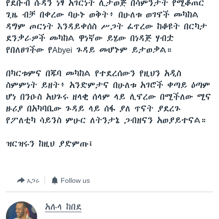
የደቡብ ሱዳን ነፃ አገርነት ሊታወጅ በሳምንታት የሚቆጠር
ጊዜ ብቻ በቀረው ባሁኑ ወቅት፥ በሁለቱ ወገኖች መካከል
ዳግም ጦርነት እንዳይቀሰስ ሥጋት ፈጥረው ከቆዩት በርካታ
ቋንቋዎች
ደንቃራዎች መካከል ዋነኛው ይሄው በነዳጅ ሃብቷ
የበለፀገችው የAbyei ጉዳይ መሆኑም ይታወቃል።
በካርቱምና በጁባ መካከል የተደረሰውን የዚህን አዲስ
ስምምነት ይዘት፥ አንድምታና በሁለቱ አገሮች ቀጣይ ዕጣም
ሆነ በንዑስ አህጉሩ ዘላቂ ሰላም ላይ ሊኖረው በሚችለው ሚና
ዙሪያ በአካባቢው ጉዳይ ላይ ሰፋ ያለ ጥናት ያደረጉ
የፖለቲካ ሳይንስ ምሁር ለትንታኔ ጋብዘናን አወያይተናል።
ዝርዝሩን ከዚህ ያድምጡ፤
አጋሩ
Follow us
አሉላ ከበደ