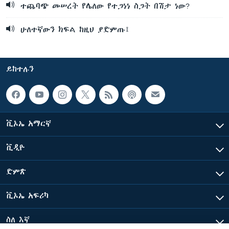
ተጨባጭ መሠረት የሌለው የተጋነነ ስጋት በሽታ ነው?
ሁለተኛውን ክፍል ከዚህ ያድምጡ፤
ይከተሉን
ቪኦኤ አማርኛ
ቪዲዮ
ድምጽ
ቪኦኤ አፍሪካ
ስለ እኛ