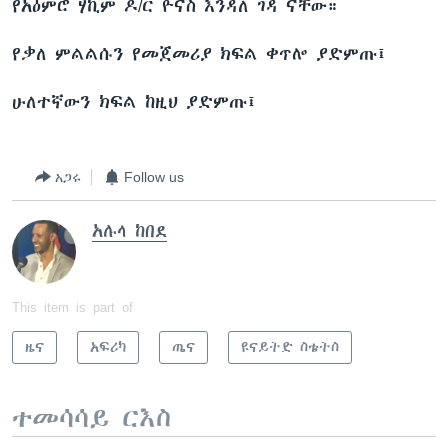
የአዕምሮ ሃኪም ዶ/ር ዮናስ እንዳለ ገዳ ናቸው።
የቃለ ምልልሱን የመጀመሪያ ክፍል ቀጥሎ ያድምጡ፤
ቋንቋዎች
ሁለተኛውን ክፍል ከዚህ ያድምጡ፤
አጋሩ
Follow us
አሉላ ከበደ
This item is part of
ዜና
አፍሪካ
ጤና
ዩናይትድ ስቴትስ
ተመሳሳይ ርእስ