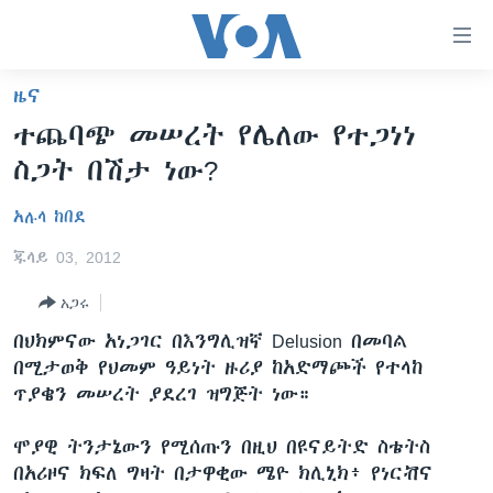
በቀላሉ
የመሥሪያ
ማገናኛዎች
ዜና
ዜና
ወደ
ተጨባጭ መሠረት የሌለው የተጋነነ
ዋናው
ኑሮ በጤንነት
ኢትዮጵያ
ስጋት በሽታ ነው?
ይዘት
ጋቢና ቪኦኤ
እለፍ
አፍሪካ
አሉላ ከበደ
ወደ
ከምሽቱ ሦስት ሰዓት የአማርኛ ዜና
ዓለምአቀፍ
ዋናው
ጁላይ 03, 2012
ቪዲዮ
ይዘት
አሜሪካ
እለፍ
አጋሩ
የፎቶ መድብሎች
መካከለኛው ምሥራቅ
ወደ
በህክምናው አነጋገር በእንግሊዝኛ Delusion በመባል
ክምችት
ዋናው
በሚታወቅ የህመም ዓይነት ዙሪያ ከአድማጮች የተላከ
ይዘት
ጥያቄን መሠረት ያደረገ ዝግጅት ነው።
እለፍ
Learning English
ሞያዊ ትንታኔውን የሚሰጡን በዚህ በዩናይትድ ስቴትስ
ይከተሉን
በአሪዞና ክፍለ ግዛት በታዋቂው ሜዮ ክሊኒክ፥ የነርቭና