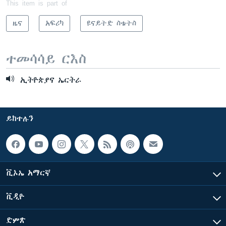
This item is part of
ዜና
አፍሪካ
ዩናይትድ ስቴትስ
ተመሳሳይ ርእስ
ኢትዮጵያና ኤርትራ
ይከተሉን
ቪኦኤ አማርኛ
ቪዲዮ
ድምጽ