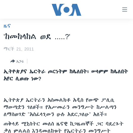
በቀላሉ
የመሥሪያ
ማገናኛዎች
ዜና
ዜና
ወደ
'ከመከላከል ወደ .....?'
ዋናው
ኑሮ በጤንነት
ኢትዮጵያ
ይዘት
ማርች 21, 2011
ጋቢና ቪኦኤ
እለፍ
አፍሪካ
ወደ
አጋሩ
ከምሽቱ ሦስት ሰዓት የአማርኛ ዜና
ዓለምአቀፍ
ዋናው
ኢትዮጵያና ኤርትራ ጦርነትም ከሌለበት፣ ሠላምም ከሌለበት
ቪዲዮ
ይዘት
አሜሪካ
አየር ሊወጡ ነው?
እለፍ
የፎቶ መድብሎች
መካከለኛው ምሥራቅ
ወደ
ክምችት
ዋናው
ኢትዮጵያ ኤርትራን አስመልክቶ አዲስ የውጭ ፖሊሲ
ይዘት
ማውጣቷን ገለፀች። የአሥመራን መንግሥት ከሥልጣን
እለፍ
Learning English
ለማስወገድ "አስፈላጊውን ሁሉ አደርጋለሁ" አለች።
ጠቅላይ ሚኒስትር መለስ ዜናዊ ከጋዜጠኞች ጋር ባደረጉት
ይከተሉን
ቃለ ምልልስ እንዳመለከቱት የኤርትራን መንግሥት