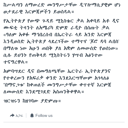
ከሥልጣን ለማውረድ መንግሥታቸው ዲፕሎማሲያዊም ሆነ
ወታደራዊ እርምጃዎችን ይወስዳል።
የኢትዮጵያ የውጭ ጉዳይ ሚኒስቴር ቃል አቀባይ አቶ ዲና
ቋንቋዎች
ሙፍቲ ትላንት ለአሜሪካ ድምጽ ራዲዮ በሰጡት ቃል
«ዓለም አቀፉ ማኅበረሰብ በኤርትራ ላይ አንድ እርምጃ
እንዲወስድ ኢትዮጵያ ላደረገችው ተማጥኖ 'ጆሮ ዳባ ልበስ'
በማለቱ ነው አሁን ጠበቅ ያለ አቋም ለመውሰድ የወሰነው»
ሲሉ ይህንኑ የጠቅላይ ሚኒስትሩን ሃሣብ አፅንተው
ተናግረዋል።
አምባሣደር ዲና በመግለጫቸው ኤርትራ ኢትዮጵያንና
የተቀረውን የአፍሪቃ ቀንድ እንደእርሣቸውም አገላለፅ
”በማናጋቱ” ከቀጠለች መንግሥታቸው ቀጥተኛ እርምጃ
ለመውሰድ እንደሚገደድ አስጠንቅቀዋል።
ዝርዝሩን ከዘገባው ያድምጡ።
አጋሩ
Follow us