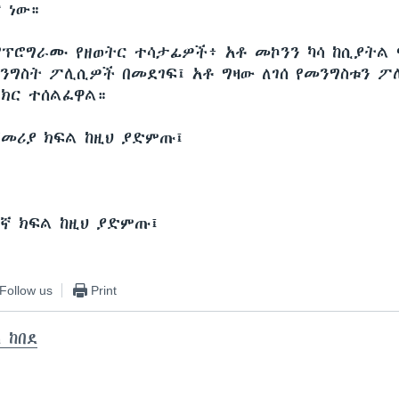
 ነው።
የፕሮግራሙ የዘወትር ተሳታፊዎች፥ አቶ መኮንን ካሳ ከሲያትል 
ንግስት ፖሊሲዎች በመደገፍ፤ አቶ ግዛው ለገሰ የመንግስቱን 
ክር ተሰልፈዋል።
ጀመሪያ ክፍል ከዚህ ያድምጡ፤
ተኛ ክፍል ከዚህ ያድምጡ፤
Follow us
Print
 ከበደ