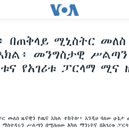
፥ በጠቅላይ ሚኒስትር መለስ
እክል፥ መንግስታዊ ሥልጣን፤
ቱና የአገሪቱ ፓርላማ ሚና 
ትር መለስ ዜናዊን የጤና እክል ተከትሎ፥ እንዲህ ባለው ሁኔታ 
 ማስተዳሩን ሥልጣን በሚሰጠው አካል ማንነትና በአገሪቱ ፓርላ