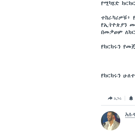
የሚካሄድ ክርክር
ተከራካሪዎቹ፥ 
የኢትዮጵያን መ
በመቃወም ለክር
የክርክሩን የመ
የክርክሩን ሁለ
አጋሩ
አሉላ