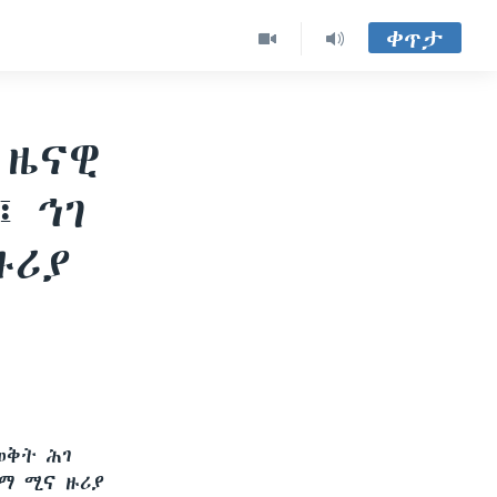
ቀጥታ
 ዜናዊ
 ኅገ
ዙሪያ
ወቅት ሕገ
ማ ሚና ዙሪያ