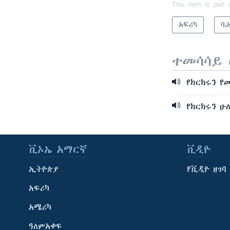
This item is part 
አፍሪካ
ባ
ተመሳሳይ 
የክርክሩን የ
የክርክሩን ሁ
ቪኦኤ አማርኛ
ቪዲዮ
ኢትዮጵያ
የቪዲዮ ዘገባ
አፍሪካ
አሜሪካ
ዓለምአቀፍ