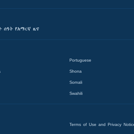
ት ሰዓት የአማርኛ ዜና
Portuguese
a
Shona
Somali
Swahili
Terms of Use and Privacy Notic