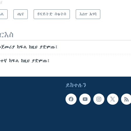
of
ሕል
ጤና
ዩናይትድ ስቴትስ
እሰጥ አገባ
ርእስ
መጀመሪያ ክፍል ከዚህ ያድምጡ፤
ለተኛ ክፍል ከዚህ ያድምጡ፤
ይከተሉን