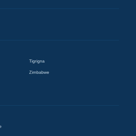
Tigrigna
Zimbabwe
e