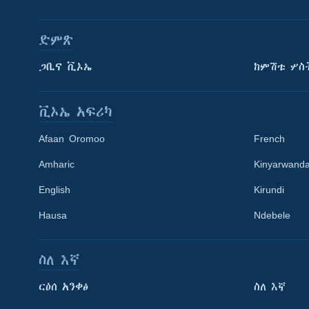
ድምጽ
ጋቢና ቪኦኤ
ከምሽቱ ሦስ
ቪኦኤ አፍሪካ
Afaan Oromoo
French
Amharic
Kinyarwand
English
Kirundi
Learning English
Hausa
Ndebele
ይከተሉን
ስለ እኛ
ርዕሰ አንቀፅ
ስለ እኛ
ቋንቋዎች