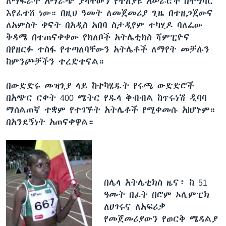
ለማፍራት አማራጭ ያላቸውን የተለያዩ አሠራሮች በተግባር
እየፈተሸ ነው። በዚህ ዓመት ለመጀመሪያ ጊዜ በተዘጋጀውና
ለአምስት ቀናት በአዲስ አበባ ስታዲየም ተካሂዶ ባለፈው
ቋንቋዎች
ቅዳሜ በተጠናቀቀው የክለቦች አትሌቲክስ ሻምፒዮና
በየዘርፉ ተስፋ የተጣለባቸውን አትሌቶች ለማየት መቻሉን
ከምንጮቻችን ተረድተናል።
በውድድሩ መዝጊያ ላይ ከተካሄዱት የሩጫ ውድድሮች
በአጭር ርቀት 400 ሜትር የዱላ ቅብብል ከጥሩነሽ ዲባባ
ማሰልጠኛ ተቋም የተገኙት አትሌቶች የሚቀመሱ አlሆኑም።
በአንደኝነት አጠናቀዋል።
በሌላ አትሌቲክስ ዜና፥ ከ 51
ዓመት በፊት በሮም ኦሊምፒክ
ለሀገሩና ለአፍሪቃ
የመጀመሪያውን የወርቅ ሜዳልያ