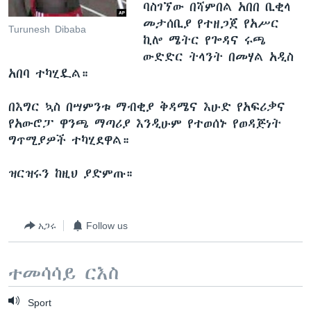
ባስገኘው በሻምበል አበበ ቢቂላ
መታሰቢያ የተዘጋጀ የአሥር
Turunesh Dibaba
ኪሎ ሜትር የጐዳና ሩጫ
ውድድር ትላንት በመሃል አዲስ
አበባ ተካሂዷል።
በእግር ኳስ በሣምንቱ ማብቂያ ቅዳሜና እሁድ የአፍሪቃና
የአውሮፓ ዋንጫ ማጣሪያ እንዲሁም የተወሰኑ የወዳጅነት
ግጥሚያዎች ተካሂደዋል።
ዝርዝሩን ከዚህ ያድምጡ።
አጋሩ
Follow us
ተመሳሳይ ርእስ
Sport