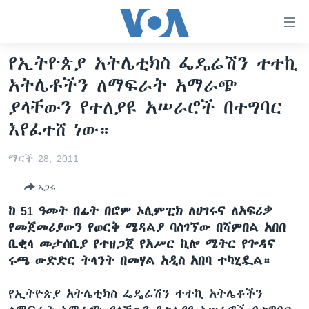
በቀላሉ
የመሥሪያ
ማገናኛዎች
የኢትዮጵያ አትሌቲክስ ፌዴሬሽን ተተኪ
ዜና
ወደ
አትሌቶችን ለማፍራት አማራጭ
ዋናው
ኑሮ በጤንነት
ኢትዮጵያ
ያላቸውን የተለያዩ አሠራሮች በተግባር
ይዘት
ጋቢና ቪኦኤ
እለፍ
አፍሪካ
እየፈተሸ ነው።
ወደ
ከምሽቱ ሦስት ሰዓት የአማርኛ ዜና
ዓለምአቀፍ
ዋናው
ማርች 28, 2011
ቪዲዮ
ይዘት
አሜሪካ
አጋሩ
እለፍ
የፎቶ መድብሎች
መካከለኛው ምሥራቅ
ወደ
ከ 51 ዓመት በፊት በሮም ኦሊምፒክ ለሀገሩና ለአፍሪቃ
ክምችት
ዋናው
የመጀመሪያውን የወርቅ ሜዳልያ ባስገኘው በሻምበል አበበ
ይዘት
ቢቂላ መታሰቢያ የተዘጋጀ የአሥር ኪሎ ሜትር የጐዳና
እለፍ
Learning English
ሩጫ ውድድር ትላንት በመሃል አዲስ አበባ ተካሂዷል።
የኢትዮጵያ አትሌቲክስ ፌዴሬሽን ተተኪ አትሌቶችን
ይከተሉን