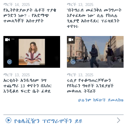
ማርች 14, 2025
ማርች 13, 2025
የኢትዮጵያውያት ሴቶች ጥያቄ
"በትግራይ መፈንቅለ መንግሥት
ምንድን ነው? - የአድማጭ
እየተፈጸመ ነው" ሲሉ የክልሉ
ተመልካቾች አስተያየት
ጊዜያዊ አስተዳደር ፕሬዝደንት
ተናገሩ
ማርች 13, 2025
ማርች 13, 2025
አርቲስት አንዱዓለም ጎሣ
ሩሲያ የተቆጣጠረቻቸውን
ተጨማሪ 13 ቀናትን በእስር
የዩክሬን ግዛቶች እንደያዘች
እንዲቆይ ፍርድ ቤት ፈቀደ
መቀጠል ትሻለች
ሁሉንም ክፍሎች ይመልከቱ
የቴሌቪዥን ፕሮግራሞችን ይዩ