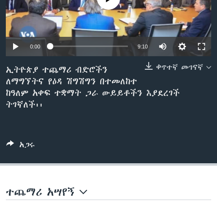
ቋንቋዎች
0:00
9:10
ቀጥተኛ መገናኛ
ኢትዮጵያ ተጨማሪ ብድሮችን
ለማግኘትና የዕዳ ሽግሽግን በተመለከተ
ከዓለም አቀፍ ተቋማት ጋራ ውይይቶችን እያደረገች
ትገኛለች፡፡
አጋሩ
ተጨማሪ አሣየኝ