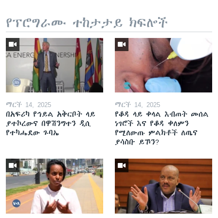
የፕሮግራሙ ተከታታይ ክፍሎች
ማርች 14, 2025
ማርች 14, 2025
በአፍሪካ የኅይል አቅርቦት ላይ
የቆዳ ላይ ቀላል እብጠት መሰል
ያተኮረውና በዋሽንግተን ዲሲ
ነገሮች እና የቆዳ ቀለምን
የተካሔደው ጉባኤ
የሚለውጡ ምልክቶች ለጤና
ያሳስቡ ይኾን?