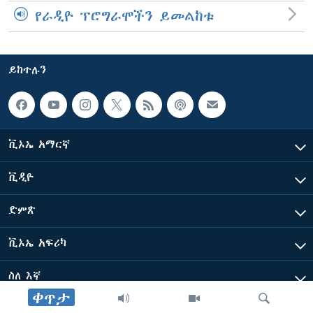
የራዲዮ ፕሮግራሞችን ይመልከቱ
ይከተሉን
ቪኦኤ አማርኛ
ቪዲዮ
ድምጽ
ቪኦኤ አፍሪካ
ስለ እኛ
ቀጥታ