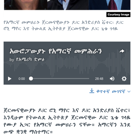
ቋንቋዎች
የአማርኛ መምህራኑ ጀርመናዊውያኑ ዶ/ር አንድሪያስ ቬተር፣ ዶ/ር
ሮኒ ማየር እና ትውልደ ኢትዮጵያ ጀርመናዊው ዶ/ር ጌቴ ገላዬ
አውሮፓውያኑ የአማርኛ መምሕራን
by
የአሜሪካ ድምፅ
No media source currently available
0:00
28:48
ቀጥተኛ መገናኛ
ጀርመናዊውያኑ ዶ/ር ሮኒ ማየር እና ዶ/ር አንድሪያስ ቬተር፤
እንዲሁም የትውልደ ኢትዮጵያ ጀርመናዊው ዶ/ር ጌቴ ገላዬ
የሙያ አጋር የአማርኛ መምህራን ናቸው። አማርኛን እንደ
ውጭ ቋንቋ ማስተማር።