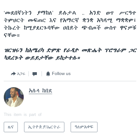
‘መደበኛነትን ያማከለ’ ይሉታል .. አንድ ወጥ ሥርዓተ
ትምህርት መፍጠር እና የአማርኛ ቋንቋ አካዳሚ ማቋቋም፤
ትኩረት ከሚያደርጉባቸው ዐበይት ጭብጦች ውስጥ ዋናዎቹ
ናቸው።
ዝርዝሩን ከአሜሪካ ድምጽ የራዲዮ መጽሔት ፕሮግራም ጋር
ካደረጉት ውይይታቸው ይከታተሉ።
አጋሩ
Follow us
አሉላ ከበደ
This item is part of
ዜና
ኢትዮጵያ/ኤርትራ
ዓለምአቀፍ